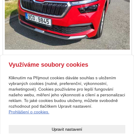
zpět
Využíváme soubory cookies
předchozí
následující
Kliknutím na Přijmout cookies dáváte souhlas s uložením
Kontakt
vybraných cookies (nutné, preferenční, výkonnostní,
marketingové). Cookies používáme pro lepší fungování
Rostislav Prchal
608 522 116
U Vodičků 525, Soběslav
rostaprchal@gmail.com
našeho webu, měření jeho výkonnosti a cílení a personalizaci
02564726
www.autoskola-prchal.cz
reklam. To jaké cookies budou uloženy, můžete svobodně
Facebook
rozhodnout pod tlačítkem Upravit nastavení.
Provozovna: Jiráskova 407,
Prohlášení o cookies.
Soběslav
Copyright © 2026 Rostislav Prchal
Upravit nastavení