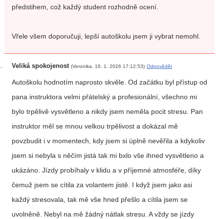
předstihem, což každý student rozhodně ocení.
Vřele všem doporučuji, lepší autoškolu jsem ji vybrat nemohl.
Veliká spokojenost
(Veronika, 16. 1. 2026 17:12:53)
Odpovědět
Autoškolu hodnotím naprosto skvěle. Od začátku byl přístup od
pana instruktora velmi přátelský a profesionální, všechno mi
bylo trpělivě vysvětleno a nikdy jsem neměla pocit stresu. Pan
instruktor měl se mnou velkou trpělivost a dokázal mě
povzbudit i v momentech, kdy jsem si úplně nevěřila a kdykoliv
jsem si nebyla s něčím jistá tak mi bxlo vše ihned vysvětleno a
ukázáno. Jízdy probíhaly v klidu a v příjemné atmosféře, díky
čemuž jsem se cítila za volantem jistě. I když jsem jako asi
každý stresovala, tak mě vše hned přešlo a cítila jsem se
uvolněně. Nebyl na mě žádný nátlak stresu. A vždy se jízdy