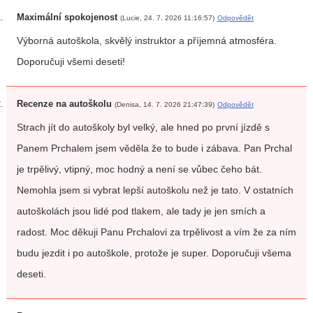
Maximální spokojenost
(Lucie, 24. 7. 2026 11:16:57)
Odpovědět
Výborná autoškola, skvělý instruktor a příjemná atmosféra.
Doporučuji všemi deseti!
Recenze na autoškolu
(Denisa, 14. 7. 2026 21:47:39)
Odpovědět
Strach jít do autoškoly byl velký, ale hned po první jízdě s
Panem Prchalem jsem věděla že to bude i zábava. Pan Prchal
je trpělivý, vtipný, moc hodný a není se vůbec čeho bát.
Nemohla jsem si vybrat lepší autoškolu než je tato. V ostatních
autoškolách jsou lidé pod tlakem, ale tady je jen smích a
radost. Moc děkuji Panu Prchalovi za trpělivost a vím že za ním
budu jezdit i po autoškole, protože je super. Doporučuji všema
deseti.