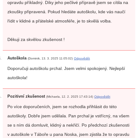
opravdu příkladný. Díky jeho pečlivé přípravě jsem se cítila na
zkoušky připravená. Pokud hledáte autoškolu, kde vás naučí
řídit v klidné a přátelské atmosféře, je to skvělá volba.
Děkuji za skvělou zkušenost !
Autoškola
(Dominik, 13. 3. 2025 11:05:02)
Odpovědět
Doporučuji autoškolu prchal. Jsem velmi spokojený. Nejlepší
autoškola!
Pozitivní zkušenost
(Michaela, 12. 2. 2025 17:43:14)
Odpovědět
Po více doporučeních, jsem se rozhodla přihlásit do této
autoškoly. Dobře jsem udělala. Pan prchal je vstřícný, na všem
se s ním dá domluvit, klidný a nekřičí. Po předchozí zkušenosti
v autoškole v Táboře u pana Noska, jsem zjistila že to opravdu