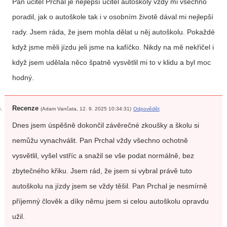
Pan učitel Prchal je nejlepší učitel autoškoly vždy mi všechno
poradil, jak o autoškole tak i v osobním životě dával mi nejlepší
rady. Jsem ráda, že jsem mohla dělat u něj autoškolu. Pokaždé
když jsme měli jízdu jeli jsme na kafíčko. Nikdy na mě nekřičel i
když jsem udělala něco špatně vysvětlil mi to v klidu a byl moc
hodný.
Recenze
(Adam Vančata, 12. 9. 2025 10:34:31)
Odpovědět
Dnes jsem úspěšně dokončil závěrečné zkoušky a školu si
nemůžu vynachválit. Pan Prchal vždy všechno ochotně
vysvětlil, vyšel vstříc a snažil se vše podat normálně, bez
zbytečného křiku. Jsem rád, že jsem si vybral právě tuto
autoškolu na jízdy jsem se vždy těšil. Pan Prchal je nesmírně
příjemný člověk a díky němu jsem si celou autoškolu opravdu
užil.