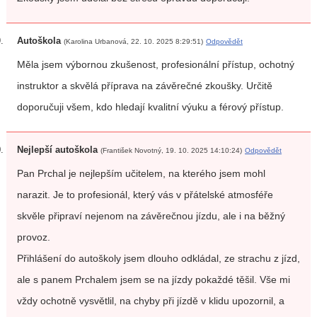
Autoškola
(Karolina Urbanová, 22. 10. 2025 8:29:51)
Odpovědět
Měla jsem výbornou zkušenost, profesionální přístup, ochotný
instruktor a skvělá příprava na závěrečné zkoušky. Určitě
doporučuji všem, kdo hledají kvalitní výuku a férový přístup.
Nejlepší autoškola
(František Novotný, 19. 10. 2025 14:10:24)
Odpovědět
Pan Prchal je nejlepším učitelem, na kterého jsem mohl
narazit. Je to profesionál, který vás v přátelské atmosféře
skvěle připraví nejenom na závěrečnou jízdu, ale i na běžný
provoz.
Přihlášení do autoškoly jsem dlouho odkládal, ze strachu z jízd,
ale s panem Prchalem jsem se na jízdy pokaždé těšil. Vše mi
vždy ochotně vysvětlil, na chyby při jízdě v klidu upozornil, a