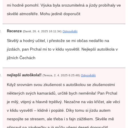
mi hodně pomohl. Výuka byla srozumitelná a jízdy probíhaly ve
skvělé atmosféře. Mohu jedině doporučit
Recenze
(Daniil, 26. 4. 2025 16:11:34)
Odpovědět
Skvělý a hodný učitel, i přestože se mi občas nedařilo na
jízdách, pan Prchal mi to v klidu vysvětlil. Nejlepší autoškola v
jižních Čechách
nejlepší autoškola!!
(Tereza, 2. 4. 2025 6:25:48)
Odpovědět
Když srovnám svou zkušenost s autoškolou se zkušenostmi
některých svých kamarádů, určitě bych neměnila! Pan Prchal
je milý, vtipný a hlavně trpělivý. Nezačne na vás křičet, ale věci
v klidu vysvětlí – klidně i popáté. Díky tomu si jízdu autem
nespojíte se stresem, ale třeba i s fajn zážitkem. Skvěle mě
připravil na závěrečky a já můžu všemi deseti doporučit!