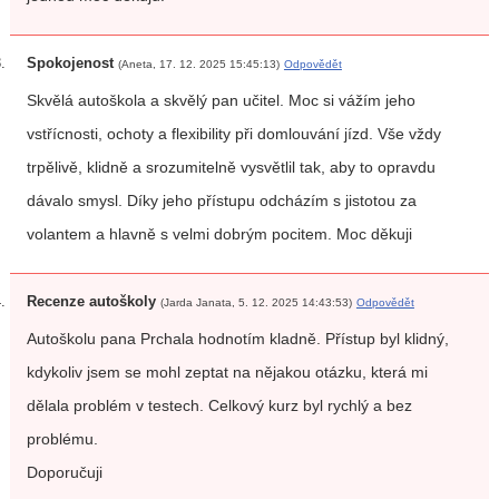
Spokojenost
(Aneta, 17. 12. 2025 15:45:13)
Odpovědět
Skvělá autoškola a skvělý pan učitel. Moc si vážím jeho
vstřícnosti, ochoty a flexibility při domlouvání jízd. Vše vždy
trpělivě, klidně a srozumitelně vysvětlil tak, aby to opravdu
dávalo smysl. Díky jeho přístupu odcházím s jistotou za
volantem a hlavně s velmi dobrým pocitem. Moc děkuji
Recenze autoškoly
(Jarda Janata, 5. 12. 2025 14:43:53)
Odpovědět
Autoškolu pana Prchala hodnotím kladně. Přístup byl klidný,
kdykoliv jsem se mohl zeptat na nějakou otázku, která mi
dělala problém v testech. Celkový kurz byl rychlý a bez
problému.
Doporučuji