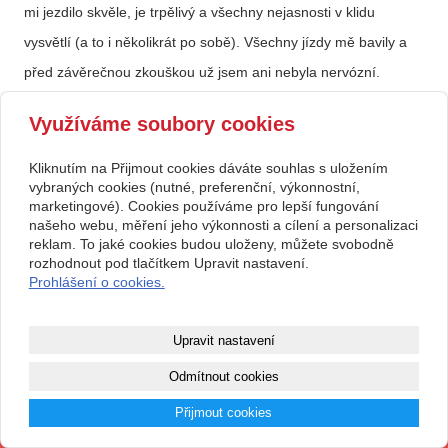
mi jezdilo skvěle, je trpělivý a všechny nejasnosti v klidu
vysvětlí (a to i několikrát po sobě). Všechny jízdy mě bavily a
před závěrečnou zkouškou už jsem ani nebyla nervózní.
Můžu proto autoškolu Prchal všem doporučit!
Využíváme soubory cookies
Kladná recenze
(Čuřín Matěj, 15. 11. 2024 19:34:00)
Odpovědět
Kliknutím na Přijmout cookies dáváte souhlas s uložením
vybraných cookies (nutné, preferenční, výkonnostní,
Pan Prchal byl po celou dobu autoskoly milý, nápomocný a
marketingové). Cookies používáme pro lepší fungování
našeho webu, měření jeho výkonnosti a cílení a personalizaci
ochotný. Vše rozumně vysvětlil a ukázal na názorných
reklam. To jaké cookies budou uloženy, můžete svobodně
příkladech, Pok d to bylo, a to i opakovaně. Byl trpělivý ať slo o
rozhodnout pod tlačítkem Upravit nastavení.
Prohlášení o cookies.
cokoliv, i o rozlišování pravé a levé. Víc neż dostatečně mě
připravil na zkoušky. Musím uznat że na autoskolu budu rád
Upravit nastavení
vzpominat.
Odmítnout cookies
předchozí
1
|
2
|
3
|
4
následující
Přijmout cookies