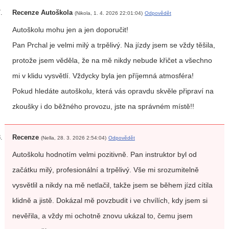
Recenze Autoškola
(Nikola, 1. 4. 2026 22:01:04)
Odpovědět
Autoškolu mohu jen a jen doporučit!
Pan Prchal je velmi milý a trpělivý. Na jízdy jsem se vždy těšila,
protože jsem věděla, že na mě nikdy nebude křičet a všechno
mi v klidu vysvětlí. Vždycky byla jen příjemná atmosféra!
Pokud hledáte autoškolu, která vás opravdu skvěle připraví na
zkoušky i do běžného provozu, jste na správném místě!!
Recenze
(Nella, 28. 3. 2026 2:54:04)
Odpovědět
Autoškolu hodnotím velmi pozitivně. Pan instruktor byl od
začátku milý, profesionální a trpělivý. Vše mi srozumitelně
vysvětlil a nikdy na mě netlačil, takže jsem se během jízd cítila
klidně a jistě. Dokázal mě povzbudit i ve chvílích, kdy jsem si
nevěřila, a vždy mi ochotně znovu ukázal to, čemu jsem