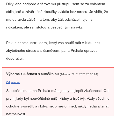
Díky jeho podpoře a férovému přístupu jsem se za volantem
cítila jistě a závěrečné zkoušky zvládla bez stresu. Je vidět, že
mu opravdu záleží na tom, aby žák odcházel nejen s
řidičákem, ale i s jistotou a bezpečnými návyky.
Pokud chcete instruktora, který vás naučí řídit v klidu, bez
zbytečného stresu a s úsměvem, pana Prchala opravdu
doporučuji.
Výborná zkušenost s autoškolou
(Adriana, 27. 7. 2025 23:33:24)
Odpovědět
S autoškolou pana Prchala mám jen ty nejlepší zkušenosti. Od
první jízdy byl neuvěřitelně milý, klidný a trpělivý. Vždy všechno
ochotně vysvětlil, a i když něco nešlo hned, nikdy nedával znát
netrpělivost.