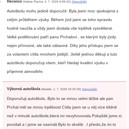
Recenze
(Valérie Plachá, 4. 7. 2026 9:08:43)
Odpovědět
Autoškolu mohu jedině doporučit. Byla jsem moc spokojená s
celým průběhem výuky. Během jízd jsem se toho opravdu
hodně naučila a vždy jsem dostala vše trpělivě vysvětlené.
Velké poděkování patří panu Prchalovi , se kterým byly jízdy
nejen přínosné, ale také zábavné. Díky jeho přístupu jsem se
za volantem cítila mnohem jistější. Ještě jednou děkuji a tuto
autoškolu doporučuji všem, kteří hledají kvalitní výuku v
příjemné atmosféře.
Výborná autoškola
(Natálie, 1. 7. 2026 16:20:26)
Odpovědět
Doporučuji autoškolu..Bylo to se mnou velmi těžké ale pan
Prchal měl se mnou trpělivost.Cítila jsem se u něj více klidně
než v minulé autoškole,která mi nevyhovovala.Pokaždé jsme si
povídali a i jsme se nasmáli.Bylo to skvělé ..I přesto,že mi to