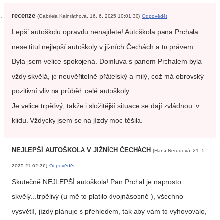
recenze
(Gabriela Kainráthová, 16. 6. 2025 10:01:30)
Odpovědět
Lepší autoškolu opravdu nenajdete! Autoškola pana Prchala
nese titul nejlepší autoškoly v jižních Čechách a to právem.
Byla jsem velice spokojená. Domluva s panem Prchalem byla
vždy skvělá, je neuvěřitelně přátelský a milý, což má obrovský
pozitivní vliv na průběh celé autoškoly.
Je velice trpělivý, takže i složitější situace se dají zvládnout v
klidu. Vždycky jsem se na jízdy moc těšila.
NEJLEPŠÍ AUTOŠKOLA V JIŽNÍCH ČECHÁCH
(Hana Nerudová, 21. 5.
2025 21:02:36)
Odpovědět
Skutečně NEJLEPŠÍ autoškola! Pan Prchal je naprosto
skvělý...trpělivý (u mě to platilo dvojnásobně ), všechno
vysvětlí, jízdy plánuje s přehledem, tak aby vám to vyhovovalo,