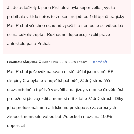
Jít do autoškoly k panu Prchalovi byla super volba, vyuka
probíhala v klidu i přes to že sem nejednou řídil úplně tragicky.
Pan Prchal všechno ochotně vysvětlí a nemusíte se vůbec bát
se na cokoliv zeptat. Rozhodně doporučuji zvolit právě
autoškolu pana Prchala.
recenze skupina C
(Milan Hora, 22. 6. 2025 16:06:59)
Odpovědět
Pan Prchal je člověk na svém místě, dělal jsem u něj ŘP
skupiny C a bylo to v největší pohodě, žádný stres. Vše
srozumitelně a trpělivě vysvětlí a na jízdy s ním se člověk těší,
protože si jde zajezdit a nemusí mít z toho žádný strach. Díky
jeho profesionálnímu a lidskému přístupu se závěrečných
zkoušek nemusíte vůbec bát! Autoškolu můžu na 100%
doporučit.