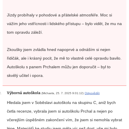
Jízdy probíhaly v pohodové a přátelské atmosféře. Moc si
vážím jeho vstřícnosti i lidského přístupu – bylo vidět, že mu na
tom opravdu záleží.
Zkoušky jsem zvládla hned napoprvé a odnáším si nejen
řidičák, ale i krásný pocit, že mě to vlastně celé opravdu bavilo.
Autoškolu s panem Prchalem můžu jen doporučit – byl to
skvělý učitel i opora.
Výborná autoškola
(Michaela, 25. 7. 2025 9:01:12)
Odpovědět
Hledala jsem v Soběslavi autoškolu na skupinu C, aniž bych
četla recenze, vybrala jsem si autoškolu Prchal a nejen po
včerejším úspěšném zakončení vím, že jsem si nemohla vybrat
lépe. Materiálů ke studiu jsem měla víc než dost, vše mi bylo