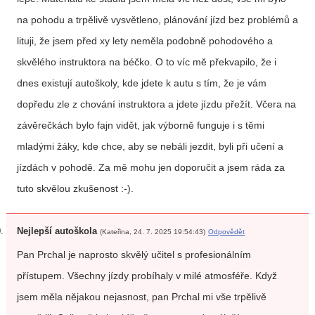
na pohodu a trpělivě vysvětleno, plánování jízd bez problémů a
lituji, že jsem před xy lety neměla podobně pohodového a
skvělého instruktora na béčko. O to víc mě překvapilo, že i
dnes existují autoškoly, kde jdete k autu s tím, že je vám
dopředu zle z chování instruktora a jdete jízdu přežít. Včera na
závěrečkách bylo fajn vidět, jak výborně funguje i s těmi
mladými žáky, kde chce, aby se nebáli jezdit, byli při učení a
jízdách v pohodě. Za mě mohu jen doporučit a jsem ráda za
tuto skvělou zkušenost :-).
Nejlepší autoškola
(Kateřina, 24. 7. 2025 19:54:43)
Odpovědět
Pan Prchal je naprosto skvělý učitel s profesionálním
přístupem. Všechny jízdy probíhaly v milé atmosféře. Když
jsem měla nějakou nejasnost, pan Prchal mi vše trpělivě