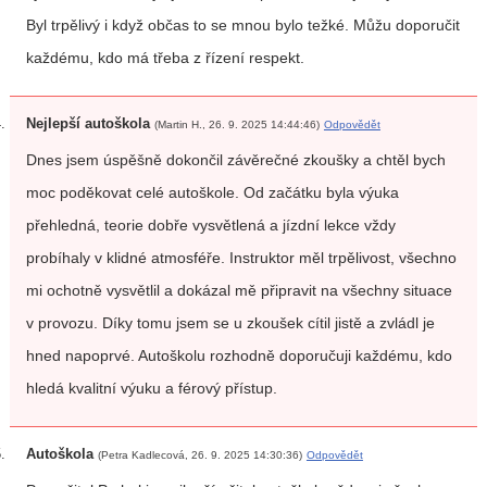
Byl trpělivý i když občas to se mnou bylo težké. Můžu doporučit
každému, kdo má třeba z řízení respekt.
Nejlepší autoškola
(Martin H., 26. 9. 2025 14:44:46)
Odpovědět
Dnes jsem úspěšně dokončil závěrečné zkoušky a chtěl bych
moc poděkovat celé autoškole. Od začátku byla výuka
přehledná, teorie dobře vysvětlená a jízdní lekce vždy
probíhaly v klidné atmosféře. Instruktor měl trpělivost, všechno
mi ochotně vysvětlil a dokázal mě připravit na všechny situace
v provozu. Díky tomu jsem se u zkoušek cítil jistě a zvládl je
hned napoprvé. Autoškolu rozhodně doporučuji každému, kdo
hledá kvalitní výuku a férový přístup.
Autoškola
(Petra Kadlecová, 26. 9. 2025 14:30:36)
Odpovědět