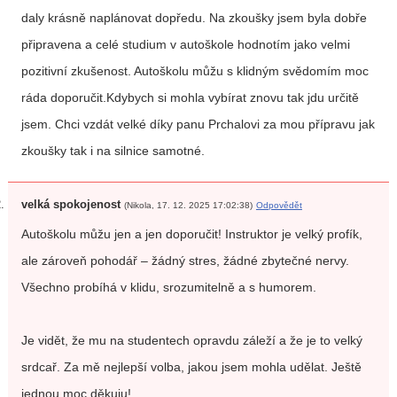
daly krásně naplánovat dopředu. Na zkoušky jsem byla dobře
připravena a celé studium v autoškole hodnotím jako velmi
pozitivní zkušenost. Autoškolu můžu s klidným svědomím moc
ráda doporučit.Kdybych si mohla vybírat znovu tak jdu určitě
jsem. Chci vzdát velké díky panu Prchalovi za mou přípravu jak
zkoušky tak i na silnice samotné.
velká spokojenost
(Nikola, 17. 12. 2025 17:02:38)
Odpovědět
Autoškolu můžu jen a jen doporučit! Instruktor je velký profík,
ale zároveň pohodář – žádný stres, žádné zbytečné nervy.
Všechno probíhá v klidu, srozumitelně a s humorem.
Je vidět, že mu na studentech opravdu záleží a že je to velký
srdcař. Za mě nejlepší volba, jakou jsem mohla udělat. Ještě
jednou moc děkuju!