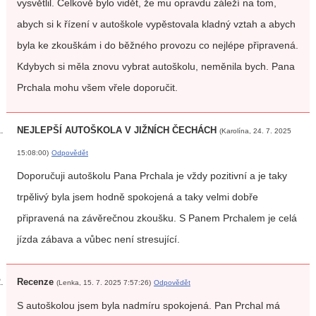
vysvětlil. Celkově bylo vidět, že mu opravdu záleží na tom,
abych si k řízení v autoškole vypěstovala kladný vztah a abych
byla ke zkouškám i do běžného provozu co nejlépe připravená.
Kdybych si měla znovu vybrat autoškolu, neměnila bych. Pana
Prchala mohu všem vřele doporučit.
NEJLEPŠÍ AUTOŠKOLA V JIŽNÍCH ČECHÁCH
(Karolína, 24. 7. 2025
15:08:00)
Odpovědět
Doporučuji autoškolu Pana Prchala je vždy pozitivní a je taky
trpělivý byla jsem hodně spokojená a taky velmi dobře
připravená na závěrečnou zkoušku. S Panem Prchalem je celá
jízda zábava a vůbec není stresující.
Recenze
(Lenka, 15. 7. 2025 7:57:26)
Odpovědět
S autoškolou jsem byla nadmíru spokojená. Pan Prchal má