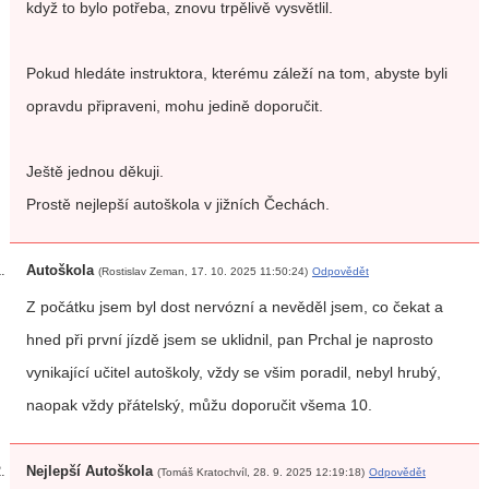
když to bylo potřeba, znovu trpělivě vysvětlil.
Pokud hledáte instruktora, kterému záleží na tom, abyste byli
opravdu připraveni, mohu jedině doporučit.
Ještě jednou děkuji.
Prostě nejlepší autoškola v jižních Čechách.
Autoškola
(Rostislav Zeman, 17. 10. 2025 11:50:24)
Odpovědět
Z počátku jsem byl dost nervózní a nevěděl jsem, co čekat a
hned při první jízdě jsem se uklidnil, pan Prchal je naprosto
vynikající učitel autoškoly, vždy se všim poradil, nebyl hrubý,
naopak vždy přátelský, můžu doporučit všema 10.
Nejlepší Autoškola
(Tomáš Kratochvíl, 28. 9. 2025 12:19:18)
Odpovědět