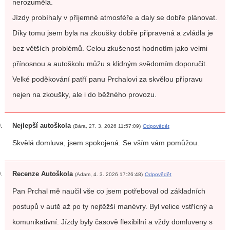
nerozuměla.
Jízdy probíhaly v příjemné atmosféře a daly se dobře plánovat.
Díky tomu jsem byla na zkoušky dobře připravená a zvládla je
bez větších problémů. Celou zkušenost hodnotím jako velmi
přínosnou a autoškolu můžu s klidným svědomím doporučit.
Velké poděkování patří panu Prchalovi za skvělou přípravu
nejen na zkoušky, ale i do běžného provozu.
Nejlepší autoškola
(Bára, 27. 3. 2026 11:57:09)
Odpovědět
Skvělá domluva, jsem spokojená. Se vším vám pomůžou.
Recenze Autoškola
(Adam, 4. 3. 2026 17:26:48)
Odpovědět
Pan Prchal mě naučil vše co jsem potřeboval od základních
postupů v autě až po ty nejtěžší manévry. Byl velice vstřícný a
komunikativní. Jízdy byly časově flexibilní a vždy domluveny s