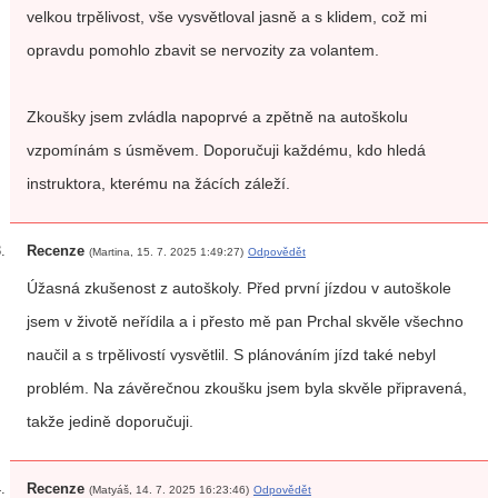
velkou trpělivost, vše vysvětloval jasně a s klidem, což mi
opravdu pomohlo zbavit se nervozity za volantem.
Zkoušky jsem zvládla napoprvé a zpětně na autoškolu
vzpomínám s úsměvem. Doporučuji každému, kdo hledá
instruktora, kterému na žácích záleží.
Recenze
(Martina, 15. 7. 2025 1:49:27)
Odpovědět
Úžasná zkušenost z autoškoly. Před první jízdou v autoškole
jsem v životě neřídila a i přesto mě pan Prchal skvěle všechno
naučil a s trpělivostí vysvětlil. S plánováním jízd také nebyl
problém. Na závěrečnou zkoušku jsem byla skvěle připravená,
takže jedině doporučuji.
Recenze
(Matyáš, 14. 7. 2025 16:23:46)
Odpovědět