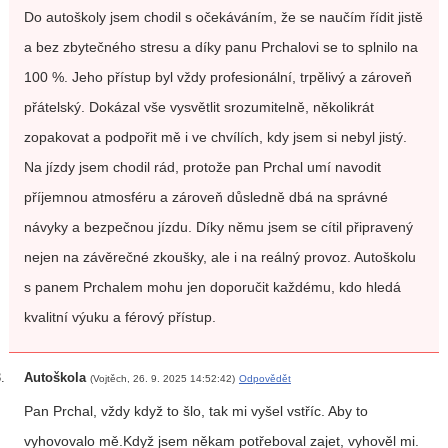
Do autoškoly jsem chodil s očekáváním, že se naučím řídit jistě
a bez zbytečného stresu a díky panu Prchalovi se to splnilo na
100 %. Jeho přístup byl vždy profesionální, trpělivý a zároveň
přátelský. Dokázal vše vysvětlit srozumitelně, několikrát
zopakovat a podpořit mě i ve chvílích, kdy jsem si nebyl jistý.
Na jízdy jsem chodil rád, protože pan Prchal umí navodit
příjemnou atmosféru a zároveň důsledně dbá na správné
návyky a bezpečnou jízdu. Díky němu jsem se cítil připravený
nejen na závěrečné zkoušky, ale i na reálný provoz. Autoškolu
s panem Prchalem mohu jen doporučit každému, kdo hledá
kvalitní výuku a férový přístup.
Autoškola
(Vojtěch, 26. 9. 2025 14:52:42)
Odpovědět
Pan Prchal, vždy když to šlo, tak mi vyšel vstříc. Aby to
vyhovovalo mě.Když jsem někam potřeboval zajet, vyhověl mi.