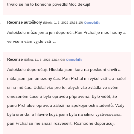
trvalo se mi to konecně povedlo!Moc děkuji!
Recenze autoškoly
(Nikola, 1. 7. 2026 15:33:15)
Odpovědět
Autoškolu můžu jen a jen doporučit.Pan Prchal je moc hodný a
ve všem vám vyjde vstříc.
Recenze
(Eliška, 11. 5. 2026 12:14:04)
Odpovědět
Autoškolu doporučuji. Hledala jsem kurz na poslední chvíli a
měla jsem jen omezený čas. Pan Prchal mi vyšel vstříc a našel
si na mě čas. Udělal vše pro to, abych vše zvládla ve svém
omezeném čase a byla opravdu připravená. Bylo vidět, že
panu Prchalovi opravdu záleží na spokojenosti studentů. Vždy
byla sranda, a hlavně když jsem byla na silnici vystresovaná,
pan Prchal se mě snažil rozveselit. Rozhodně doporučuji.