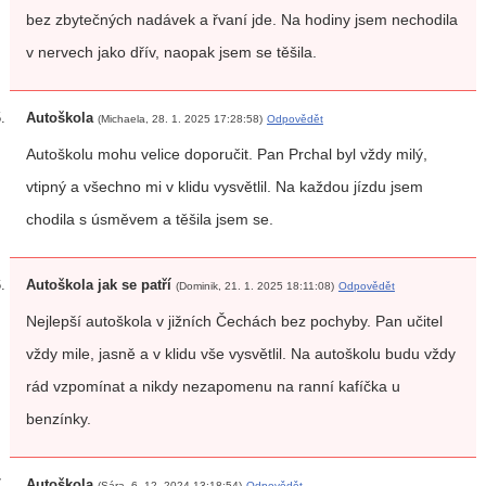
bez zbytečných nadávek a řvaní jde. Na hodiny jsem nechodila
v nervech jako dřív, naopak jsem se těšila.
Autoškola
(Michaela, 28. 1. 2025 17:28:58)
Odpovědět
Autoškolu mohu velice doporučit. Pan Prchal byl vždy milý,
vtipný a všechno mi v klidu vysvětlil. Na každou jízdu jsem
chodila s úsměvem a těšila jsem se.
Autoškola jak se patří
(Dominik, 21. 1. 2025 18:11:08)
Odpovědět
Nejlepší autoškola v jižních Čechách bez pochyby. Pan učitel
vždy mile, jasně a v klidu vše vysvětlil. Na autoškolu budu vždy
rád vzpomínat a nikdy nezapomenu na ranní kafíčka u
benzínky.
Autoškola
(Sára, 6. 12. 2024 13:18:54)
Odpovědět