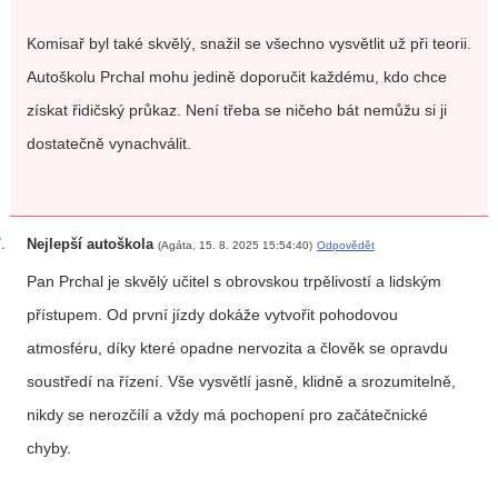
Komisař byl také skvělý, snažil se všechno vysvětlit už při teorii.
Autoškolu Prchal mohu jedině doporučit každému, kdo chce
získat řidičský průkaz. Není třeba se ničeho bát nemůžu si ji
dostatečně vynachválit.
Nejlepší autoškola
(Agáta, 15. 8. 2025 15:54:40)
Odpovědět
Pan Prchal je skvělý učitel s obrovskou trpělivostí a lidským
přístupem. Od první jízdy dokáže vytvořit pohodovou
atmosféru, díky které opadne nervozita a člověk se opravdu
soustředí na řízení. Vše vysvětlí jasně, klidně a srozumitelně,
nikdy se nerozčílí a vždy má pochopení pro začátečnické
chyby.