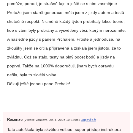
pomůže, poradí, je strašně fajn a ještě se s ním zasmějete .
Protože jsem starší generace, měla jsem z jízdy autem a testů
skutečně respekt. Nicméně každý týden probíhaly lekce teorie,
kde s vámi byly probrány a vysvětleny věci, kterým nerozumíte.
A následně jízdy s panem Prchalem. Prostě a jednoduše, na
zkoušky jsem se cítila připravená a získala jsem jistotu, že to
zvládnu. Což se stalo, testy na plný pocet bodů a jízdy na
poprvé. Takže na 1000% doporučuji, jinam bych opravdu
nešla, byla to skvělá volba.
Děkuji ještě jednou pane Prchale!
Recenze
(Viktorie Vankova, 29. 4. 2025 10:32:06)
Odpovědět
Tato autoškola byla skvělou volbou, super přístup instruktora