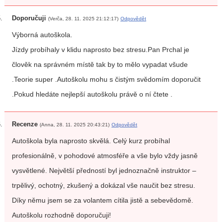
Doporučuji
(Verča, 28. 11. 2025 21:12:17)
Odpovědět
Výborná autoškola.
Jízdy probíhaly v klidu naprosto bez stresu.Pan Prchal je
člověk na správném místě tak by to mělo vypadat všude
.Teorie super .Autoškolu mohu s čistým svědomím doporučit
.Pokud hledáte nejlepší autoškolu právě o ní čtete .
Recenze
(Anna, 28. 11. 2025 20:43:21)
Odpovědět
Autoškola byla naprosto skvělá. Celý kurz probíhal
profesionálně, v pohodové atmosféře a vše bylo vždy jasně
vysvětlené. Největší předností byl jednoznačně instruktor –
trpělivý, ochotný, zkušený a dokázal vše naučit bez stresu.
Díky němu jsem se za volantem cítila jistě a sebevědomě.
Autoškolu rozhodně doporučuji!