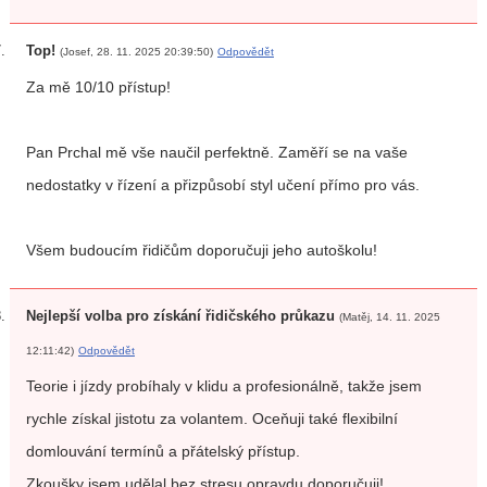
Top!
(Josef, 28. 11. 2025 20:39:50)
Odpovědět
Za mě 10/10 přístup!
Pan Prchal mě vše naučil perfektně. Zaměří se na vaše
nedostatky v řízení a přizpůsobí styl učení přímo pro vás.
Všem budoucím řidičům doporučuji jeho autoškolu!
Nejlepší volba pro získání řidičského průkazu
(Matěj, 14. 11. 2025
12:11:42)
Odpovědět
Teorie i jízdy probíhaly v klidu a profesionálně, takže jsem
rychle získal jistotu za volantem. Oceňuji také flexibilní
domlouvání termínů a přátelský přístup.
Zkoušky jsem udělal bez stresu opravdu doporučuji!