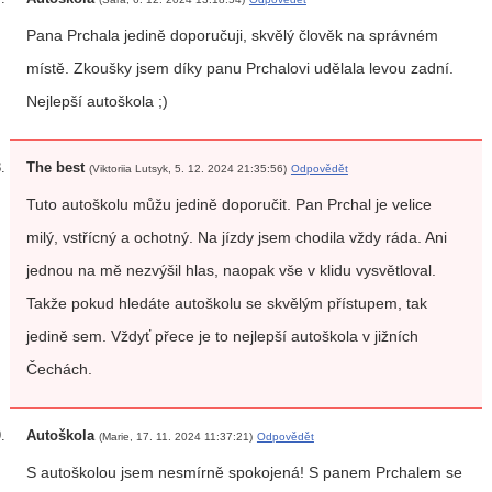
Pana Prchala jedině doporučuji, skvělý člověk na správném
místě. Zkoušky jsem díky panu Prchalovi udělala levou zadní.
Nejlepší autoškola ;)
The best
(Viktoriia Lutsyk, 5. 12. 2024 21:35:56)
Odpovědět
Tuto autoškolu můžu jedině doporučit. Pan Prchal je velice
milý, vstřícný a ochotný. Na jízdy jsem chodila vždy ráda. Ani
jednou na mě nezvýšil hlas, naopak vše v klidu vysvětloval.
Takže pokud hledáte autoškolu se skvělým přístupem, tak
jedině sem. Vždyť přece je to nejlepší autoškola v jižních
Čechách.
Autoškola
(Marie, 17. 11. 2024 11:37:21)
Odpovědět
S autoškolou jsem nesmírně spokojená! S panem Prchalem se