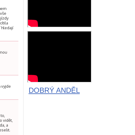
ěhem
 vše
jízdy
ítila
 hledají
mnou
I
 vyjde
DOBRÝ ANDĚL
n
to,
 vidět,
da, a
selit.