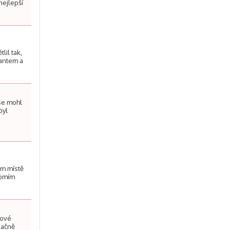
nejlepší
lil tak,
lantem a
 se mohl
byl
ém místě
domím
dové
načně