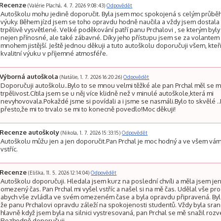
Recenze
(Valérie Plachá, 4. 7. 2026 9:08:43)
Odpovědět
Autoškolu mohu jedině doporučit. Byla jsem moc spokojená s celým průb
výuky. Během jízd jsem se toho opravdu hodně naučila a vždy jsem dostala
trpělivě vysvětlené. Velké poděkování patří panu Prchalovi , se kterým byly 
nejen přínosné, ale také zábavné. Díky jeho přístupu jsem se za volantem c
mnohem jistější. Ještě jednou děkuji a tuto autoškolu doporučuji všem, kteří
kvalitní výuku v příjemné atmosféře.
Výborná autoškola
(Natálie, 1. 7. 2026 16:20:26)
Odpovědět
Doporučuji autoškolu..Bylo to se mnou velmi těžké ale pan Prchal měl se 
trpělivost.Cítila jsem se u něj více klidně než v minulé autoškole,která mi
nevyhovovala.Pokaždé jsme si povídali a i jsme se nasmáli.Bylo to skvělé ..
přesto,že mi to trvalo se mi to konecně povedlo!Moc děkuji!
Recenze autoškoly
(Nikola, 1. 7. 2026 15:33:15)
Odpovědět
Autoškolu můžu jen a jen doporučit.Pan Prchal je moc hodný a ve všem vám
vstříc.
Recenze
(Eliška, 11. 5. 2026 12:14:04)
Odpovědět
Autoškolu doporučuji. Hledala jsem kurz na poslední chvíli a měla jsem je
omezený čas. Pan Prchal mi vyšel vstříc a našel si na mě čas. Udělal vše pro 
abych vše zvládla ve svém omezeném čase a byla opravdu připravená. Bylo
že panu Prchalovi opravdu záleží na spokojenosti studentů. Vždy byla sran
hlavně když jsem byla na silnici vystresovaná, pan Prchal se mě snažil rozve
Rozhodně doporučuji.