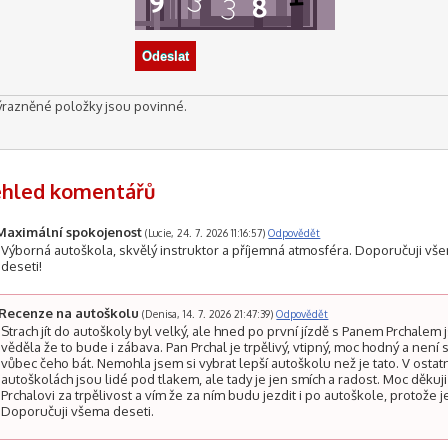
ýrazněné položky jsou povinné.
ehled komentářů
Maximální spokojenost
(Lucie, 24. 7. 2026 11:16:57)
Odpovědět
Výborná autoškola, skvělý instruktor a příjemná atmosféra. Doporučuji vš
deseti!
Recenze na autoškolu
(Denisa, 14. 7. 2026 21:47:39)
Odpovědět
Strach jít do autoškoly byl velký, ale hned po první jízdě s Panem Prchalem
věděla že to bude i zábava. Pan Prchal je trpělivý, vtipný, moc hodný a není 
vůbec čeho bát. Nemohla jsem si vybrat lepší autoškolu než je tato. V ostat
autoškolách jsou lidé pod tlakem, ale tady je jen smích a radost. Moc děkuj
Prchalovi za trpělivost a vím že za ním budu jezdit i po autoškole, protože j
Doporučuji všema deseti.