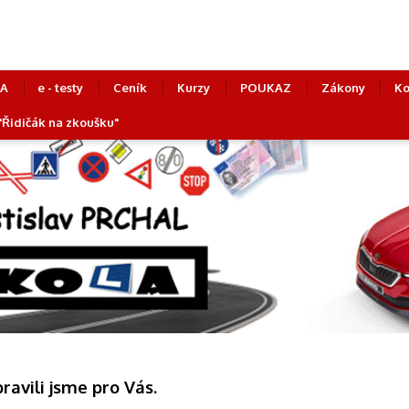
LA
e - testy
Ceník
Kurzy
POUKAZ
Zákony
Ko
 "Řidičák na zkoušku"
pravili jsme pro Vás.