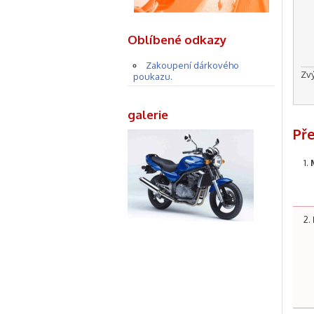
Oblíbené odkazy
Zakoupení dárkového
Zv
poukazu.
galerie
Př