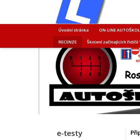
Úvodní stránka
ON-LINE AUTOŠKO
RECENZE
Školení začínajících řidičů
e-testy
Při