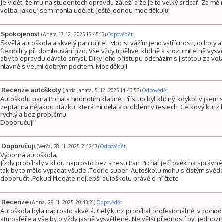
Je vidět, že mu na studentech opravdu záleží a že je to velký srdcař. Za mě 
volba, jakou jsem mohla udělat. Ještě jednou moc děkuju!
Spokojenost
(Aneta, 17. 12. 2025 15:45:13)
Odpovědět
Skvělá autoškola a skvělý pan učitel. Moc si vážím jeho vstřícnosti, ochoty a
flexibility při domlouvání jízd. Vše vždy trpělivě, klidně a srozumitelně vysvět
aby to opravdu dávalo smysl. Díky jeho přístupu odcházím s jistotou za vo
hlavně s velmi dobrým pocitem. Moc děkuji
Recenze autoškoly
(Jarda Janata, 5. 12. 2025 14:43:53)
Odpovědět
Autoškolu pana Prchala hodnotím kladně. Přístup byl klidný, kdykoliv jsem
zeptat na nějakou otázku, která mi dělala problém v testech. Celkový kurz 
rychlý a bez problému.
Doporučuji
Doporučuji
(Verča, 28. 11. 2025 21:12:17)
Odpovědět
Výborná autoškola.
Jízdy probíhaly v klidu naprosto bez stresu.Pan Prchal je člověk na správn
tak by to mělo vypadat všude .Teorie super .Autoškolu mohu s čistým svě
doporučit .Pokud hledáte nejlepší autoškolu právě o ní čtete .
Recenze
(Anna, 28. 11. 2025 20:43:21)
Odpovědět
Autoškola byla naprosto skvělá. Celý kurz probíhal profesionálně, v poho
atmosféře a vše bylo vždy jasně vysvětlené. Největší předností byl jednoz