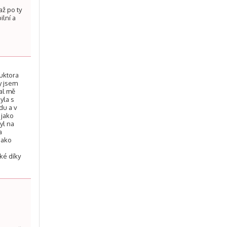
až po ty
ilní a
ruktora
y jsem
al mě
yla s
du a v
 jako
yl na
a
jako
lké díky