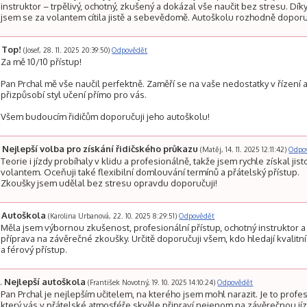
instruktor – trpělivý, ochotný, zkušený a dokázal vše naučit bez stresu. Dí
jsem se za volantem cítila jistě a sebevědomě. Autoškolu rozhodně doporu
Top!
(Josef, 28. 11. 2025 20:39:50)
Odpovědět
Za mě 10/10 přístup!
Pan Prchal mě vše naučil perfektně. Zaměří se na vaše nedostatky v řízení 
přizpůsobí styl učení přímo pro vás.
Všem budoucím řidičům doporučuji jeho autoškolu!
Nejlepší volba pro získání řidičského průkazu
(Matěj, 14. 11. 2025 12:11:42)
Odpo
Teorie i jízdy probíhaly v klidu a profesionálně, takže jsem rychle získal jist
volantem. Oceňuji také flexibilní domlouvání termínů a přátelský přístup.
Zkoušky jsem udělal bez stresu opravdu doporučuji!
Autoškola
(Karolina Urbanová, 22. 10. 2025 8:29:51)
Odpovědět
Měla jsem výbornou zkušenost, profesionální přístup, ochotný instruktor a
příprava na závěrečné zkoušky. Určitě doporučuji všem, kdo hledají kvalitn
a férový přístup.
Nejlepší autoškola
(František Novotný, 19. 10. 2025 14:10:24)
Odpovědět
Pan Prchal je nejlepším učitelem, na kterého jsem mohl narazit. Je to profes
který vás v přátelské atmosféře skvěle připraví nejenom na závěrečnou jíz