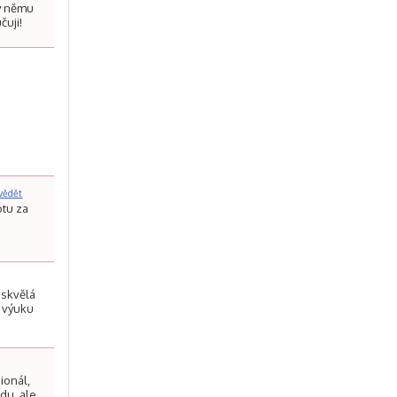
ky němu
čuji!
a
vědět
otu za
 skvělá
í výuku
ionál,
du, ale