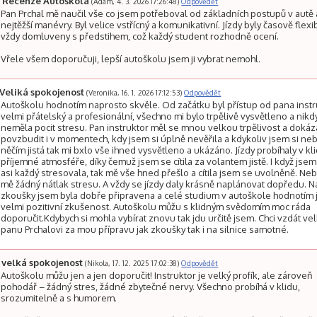
Recenze Autoškola
(Adam, 4. 3. 2026 17:26:48)
Odpovědět
Pan Prchal mě naučil vše co jsem potřeboval od základních postupů v autě 
nejtěžší manévry. Byl velice vstřícný a komunikativní. Jízdy byly časově flexib
vždy domluveny s předstihem, což každý student rozhodně ocení.
Vřele všem doporučuji, lepší autoškolu jsem ji vybrat nemohl.
Veliká spokojenost
(Veronika, 16. 1. 2026 17:12:53)
Odpovědět
Autoškolu hodnotím naprosto skvěle. Od začátku byl přístup od pana inst
velmi přátelský a profesionální, všechno mi bylo trpělivě vysvětleno a nikd
neměla pocit stresu. Pan instruktor měl se mnou velkou trpělivost a dokáz
povzbudit i v momentech, kdy jsem si úplně nevěřila a kdykoliv jsem si neb
něčím jistá tak mi bxlo vše ihned vysvětleno a ukázáno. Jízdy probíhaly v kli
příjemné atmosféře, díky čemuž jsem se cítila za volantem jistě. I když jsem
asi každý stresovala, tak mě vše hned přešlo a cítila jsem se uvolněně. Neb
mě žádný nátlak stresu. A vždy se jízdy daly krásně naplánovat dopředu. N
zkoušky jsem byla dobře připravena a celé studium v autoškole hodnotím 
velmi pozitivní zkušenost. Autoškolu můžu s klidným svědomím moc ráda
doporučit.Kdybych si mohla vybírat znovu tak jdu určitě jsem. Chci vzdát ve
panu Prchalovi za mou přípravu jak zkoušky tak i na silnice samotné.
velká spokojenost
(Nikola, 17. 12. 2025 17:02:38)
Odpovědět
Autoškolu můžu jen a jen doporučit! Instruktor je velký profík, ale zároveň
pohodář – žádný stres, žádné zbytečné nervy. Všechno probíhá v klidu,
srozumitelně a s humorem.