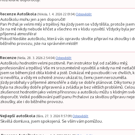
Recenze Autoškola
(Nikola, 1. 4. 2026 22:01:04)
Odpovědět
Autoškolu mohu jen a jen doporučit!
Pan Prchal je velmi milý a trpělivý. Na jízdy jsem se vždy těšila, protože jsem
že na mě nikdy nebude křičet a všechno mi v klidu vysvětlí. Vždycky byla je
příjemná atmosféra!
Pokud hledáte autoškolu, která vás opravdu skvěle připraví na zkoušky i d
běžného provozu, jste na správném místě!!
Recenze
(Nella, 28. 3. 2026 2:54:04)
Odpovědět
Autoškolu hodnotím velmi pozitivně. Pan instruktor byl od začátku milý,
profesionální a trpělivý. Vše mi srozumitelně vysvětlil a nikdy na mě netlačil
jsem se během jízd cítila klidně a jistě. Dokázal mě povzbudit i ve chvílích, 
si nevěřila, a vždy mi ochotně znovu ukázal to, čemu jsem nerozuměla.
Jízdy probíhaly v příjemné atmosféře a daly se dobře plánovat. Díky tomu 
byla na zkoušky dobře připravená a zvládla je bez větších problémů. Celo
zkušenost hodnotím jako velmi přínosnou a autoškolu můžu s klidným s
doporučit. Velké poděkování patří panu Prchalovi za skvělou přípravu nej
zkoušky, ale i do běžného provozu.
Nejlepší autoškola
(Bára, 27. 3. 2026 11:57:09)
Odpovědět
Skvělá domluva, jsem spokojená. Se vším vám pomůžou.