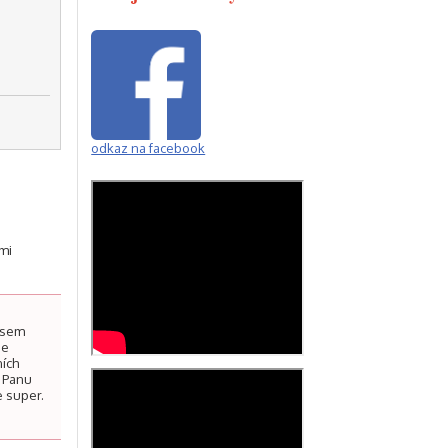
odkaz na facebook
emi
 jsem
se
ních
i Panu
e super.