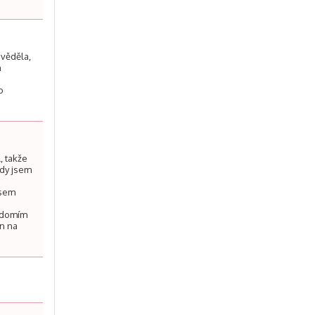
 věděla,
n
o
, takže
kdy jsem
jsem
u
vědomím
en na