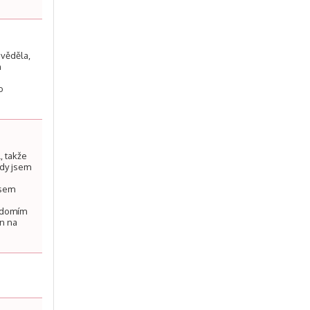
 věděla,
n
o
, takže
kdy jsem
jsem
u
vědomím
en na