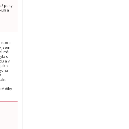
až po ty
ilní a
ruktora
y jsem
al mě
yla s
du a v
 jako
yl na
a
jako
lké díky