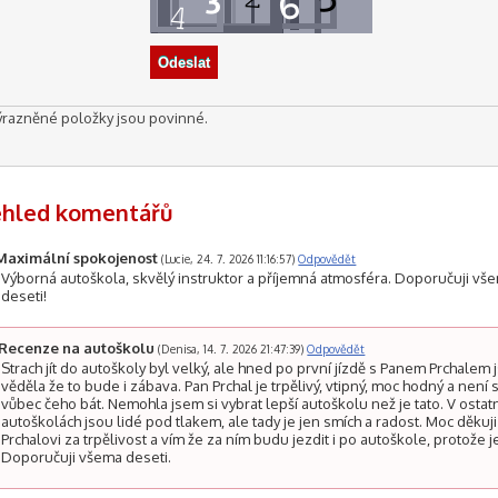
ýrazněné položky jsou povinné.
ehled komentářů
Maximální spokojenost
(Lucie, 24. 7. 2026 11:16:57)
Odpovědět
Výborná autoškola, skvělý instruktor a příjemná atmosféra. Doporučuji vš
deseti!
Recenze na autoškolu
(Denisa, 14. 7. 2026 21:47:39)
Odpovědět
Strach jít do autoškoly byl velký, ale hned po první jízdě s Panem Prchalem
věděla že to bude i zábava. Pan Prchal je trpělivý, vtipný, moc hodný a není 
vůbec čeho bát. Nemohla jsem si vybrat lepší autoškolu než je tato. V ostat
autoškolách jsou lidé pod tlakem, ale tady je jen smích a radost. Moc děkuj
Prchalovi za trpělivost a vím že za ním budu jezdit i po autoškole, protože j
Doporučuji všema deseti.