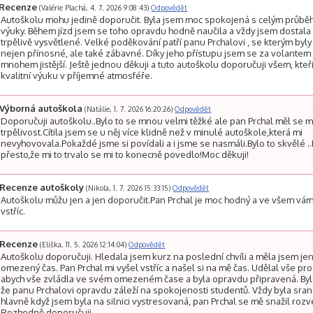
Recenze
(Valérie Plachá, 4. 7. 2026 9:08:43)
Odpovědět
Autoškolu mohu jedině doporučit. Byla jsem moc spokojená s celým průb
výuky. Během jízd jsem se toho opravdu hodně naučila a vždy jsem dostala
trpělivě vysvětlené. Velké poděkování patří panu Prchalovi , se kterým byly 
nejen přínosné, ale také zábavné. Díky jeho přístupu jsem se za volantem c
mnohem jistější. Ještě jednou děkuji a tuto autoškolu doporučuji všem, kteří
kvalitní výuku v příjemné atmosféře.
Výborná autoškola
(Natálie, 1. 7. 2026 16:20:26)
Odpovědět
Doporučuji autoškolu..Bylo to se mnou velmi těžké ale pan Prchal měl se 
trpělivost.Cítila jsem se u něj více klidně než v minulé autoškole,která mi
nevyhovovala.Pokaždé jsme si povídali a i jsme se nasmáli.Bylo to skvělé ..
přesto,že mi to trvalo se mi to konecně povedlo!Moc děkuji!
Recenze autoškoly
(Nikola, 1. 7. 2026 15:33:15)
Odpovědět
Autoškolu můžu jen a jen doporučit.Pan Prchal je moc hodný a ve všem vám
vstříc.
Recenze
(Eliška, 11. 5. 2026 12:14:04)
Odpovědět
Autoškolu doporučuji. Hledala jsem kurz na poslední chvíli a měla jsem je
omezený čas. Pan Prchal mi vyšel vstříc a našel si na mě čas. Udělal vše pro 
abych vše zvládla ve svém omezeném čase a byla opravdu připravená. Bylo
že panu Prchalovi opravdu záleží na spokojenosti studentů. Vždy byla sran
hlavně když jsem byla na silnici vystresovaná, pan Prchal se mě snažil rozve
Rozhodně doporučuji.