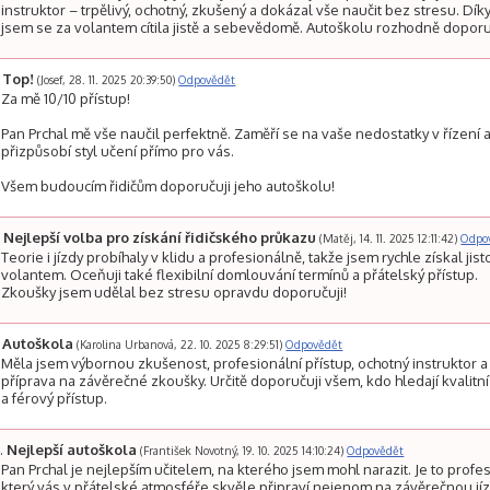
instruktor – trpělivý, ochotný, zkušený a dokázal vše naučit bez stresu. Dí
jsem se za volantem cítila jistě a sebevědomě. Autoškolu rozhodně doporu
Top!
(Josef, 28. 11. 2025 20:39:50)
Odpovědět
Za mě 10/10 přístup!
Pan Prchal mě vše naučil perfektně. Zaměří se na vaše nedostatky v řízení 
přizpůsobí styl učení přímo pro vás.
Všem budoucím řidičům doporučuji jeho autoškolu!
Nejlepší volba pro získání řidičského průkazu
(Matěj, 14. 11. 2025 12:11:42)
Odpo
Teorie i jízdy probíhaly v klidu a profesionálně, takže jsem rychle získal jist
volantem. Oceňuji také flexibilní domlouvání termínů a přátelský přístup.
Zkoušky jsem udělal bez stresu opravdu doporučuji!
Autoškola
(Karolina Urbanová, 22. 10. 2025 8:29:51)
Odpovědět
Měla jsem výbornou zkušenost, profesionální přístup, ochotný instruktor a
příprava na závěrečné zkoušky. Určitě doporučuji všem, kdo hledají kvalitn
a férový přístup.
Nejlepší autoškola
(František Novotný, 19. 10. 2025 14:10:24)
Odpovědět
Pan Prchal je nejlepším učitelem, na kterého jsem mohl narazit. Je to profes
který vás v přátelské atmosféře skvěle připraví nejenom na závěrečnou jíz