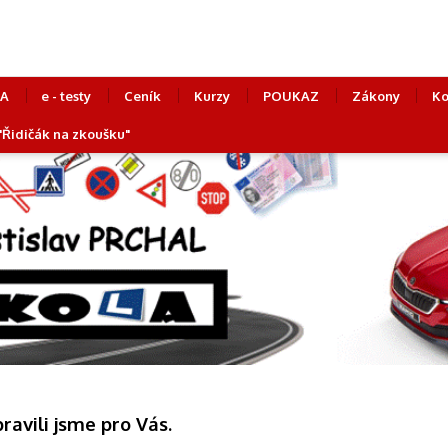
LA
e - testy
Ceník
Kurzy
POUKAZ
Zákony
Ko
 "Řidičák na zkoušku"
pravili jsme pro Vás.