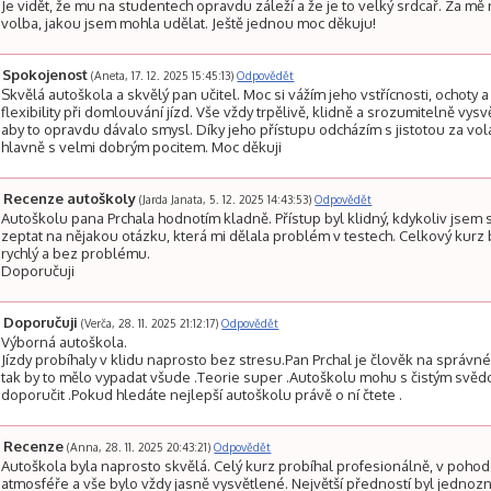
Je vidět, že mu na studentech opravdu záleží a že je to velký srdcař. Za mě 
volba, jakou jsem mohla udělat. Ještě jednou moc děkuju!
Spokojenost
(Aneta, 17. 12. 2025 15:45:13)
Odpovědět
Skvělá autoškola a skvělý pan učitel. Moc si vážím jeho vstřícnosti, ochoty a
flexibility při domlouvání jízd. Vše vždy trpělivě, klidně a srozumitelně vysvět
aby to opravdu dávalo smysl. Díky jeho přístupu odcházím s jistotou za vo
hlavně s velmi dobrým pocitem. Moc děkuji
Recenze autoškoly
(Jarda Janata, 5. 12. 2025 14:43:53)
Odpovědět
Autoškolu pana Prchala hodnotím kladně. Přístup byl klidný, kdykoliv jsem
zeptat na nějakou otázku, která mi dělala problém v testech. Celkový kurz 
rychlý a bez problému.
Doporučuji
Doporučuji
(Verča, 28. 11. 2025 21:12:17)
Odpovědět
Výborná autoškola.
Jízdy probíhaly v klidu naprosto bez stresu.Pan Prchal je člověk na správn
tak by to mělo vypadat všude .Teorie super .Autoškolu mohu s čistým svě
doporučit .Pokud hledáte nejlepší autoškolu právě o ní čtete .
Recenze
(Anna, 28. 11. 2025 20:43:21)
Odpovědět
Autoškola byla naprosto skvělá. Celý kurz probíhal profesionálně, v poho
atmosféře a vše bylo vždy jasně vysvětlené. Největší předností byl jednoz