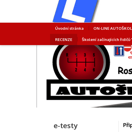
Úvodní stránka
ON-LINE AUTOŠKO
RECENZE
Školení začínajících řidičů
e-testy
Při