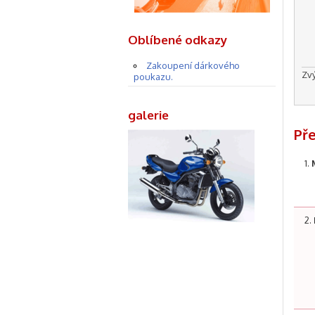
Oblíbené odkazy
Zakoupení dárkového
Zv
poukazu.
galerie
Př