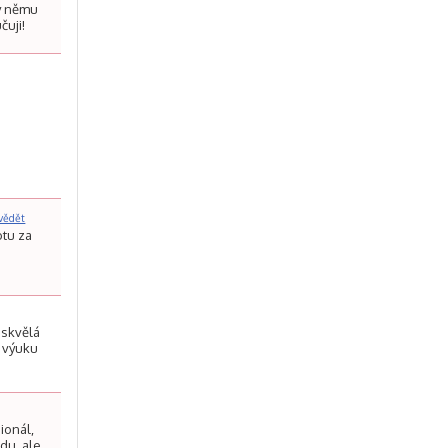
ky němu
čuji!
a
vědět
otu za
 skvělá
í výuku
ionál,
du, ale