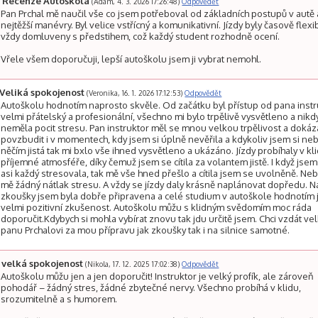
Recenze Autoškola
(Adam, 4. 3. 2026 17:26:48)
Odpovědět
Pan Prchal mě naučil vše co jsem potřeboval od základních postupů v autě 
nejtěžší manévry. Byl velice vstřícný a komunikativní. Jízdy byly časově flexib
vždy domluveny s předstihem, což každý student rozhodně ocení.
Vřele všem doporučuji, lepší autoškolu jsem ji vybrat nemohl.
Veliká spokojenost
(Veronika, 16. 1. 2026 17:12:53)
Odpovědět
Autoškolu hodnotím naprosto skvěle. Od začátku byl přístup od pana inst
velmi přátelský a profesionální, všechno mi bylo trpělivě vysvětleno a nikd
neměla pocit stresu. Pan instruktor měl se mnou velkou trpělivost a dokáz
povzbudit i v momentech, kdy jsem si úplně nevěřila a kdykoliv jsem si neb
něčím jistá tak mi bxlo vše ihned vysvětleno a ukázáno. Jízdy probíhaly v kli
příjemné atmosféře, díky čemuž jsem se cítila za volantem jistě. I když jsem
asi každý stresovala, tak mě vše hned přešlo a cítila jsem se uvolněně. Neb
mě žádný nátlak stresu. A vždy se jízdy daly krásně naplánovat dopředu. N
zkoušky jsem byla dobře připravena a celé studium v autoškole hodnotím 
velmi pozitivní zkušenost. Autoškolu můžu s klidným svědomím moc ráda
doporučit.Kdybych si mohla vybírat znovu tak jdu určitě jsem. Chci vzdát ve
panu Prchalovi za mou přípravu jak zkoušky tak i na silnice samotné.
velká spokojenost
(Nikola, 17. 12. 2025 17:02:38)
Odpovědět
Autoškolu můžu jen a jen doporučit! Instruktor je velký profík, ale zároveň
pohodář – žádný stres, žádné zbytečné nervy. Všechno probíhá v klidu,
srozumitelně a s humorem.