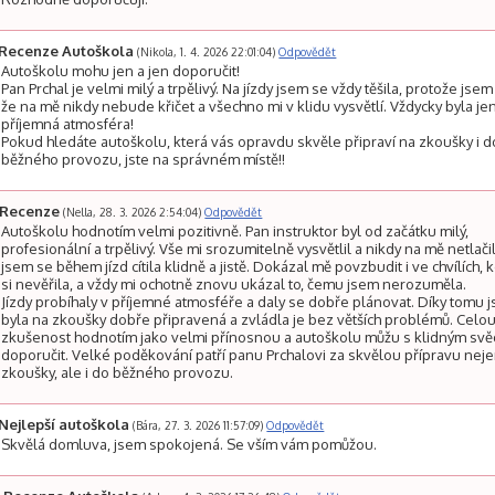
Recenze Autoškola
(Nikola, 1. 4. 2026 22:01:04)
Odpovědět
Autoškolu mohu jen a jen doporučit!
Pan Prchal je velmi milý a trpělivý. Na jízdy jsem se vždy těšila, protože jsem
že na mě nikdy nebude křičet a všechno mi v klidu vysvětlí. Vždycky byla je
příjemná atmosféra!
Pokud hledáte autoškolu, která vás opravdu skvěle připraví na zkoušky i d
běžného provozu, jste na správném místě!!
Recenze
(Nella, 28. 3. 2026 2:54:04)
Odpovědět
Autoškolu hodnotím velmi pozitivně. Pan instruktor byl od začátku milý,
profesionální a trpělivý. Vše mi srozumitelně vysvětlil a nikdy na mě netlačil
jsem se během jízd cítila klidně a jistě. Dokázal mě povzbudit i ve chvílích, 
si nevěřila, a vždy mi ochotně znovu ukázal to, čemu jsem nerozuměla.
Jízdy probíhaly v příjemné atmosféře a daly se dobře plánovat. Díky tomu 
byla na zkoušky dobře připravená a zvládla je bez větších problémů. Celo
zkušenost hodnotím jako velmi přínosnou a autoškolu můžu s klidným s
doporučit. Velké poděkování patří panu Prchalovi za skvělou přípravu nej
zkoušky, ale i do běžného provozu.
Nejlepší autoškola
(Bára, 27. 3. 2026 11:57:09)
Odpovědět
Skvělá domluva, jsem spokojená. Se vším vám pomůžou.