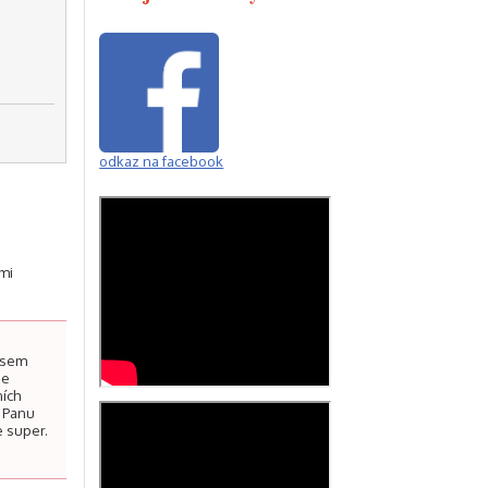
odkaz na facebook
emi
 jsem
se
ních
i Panu
e super.