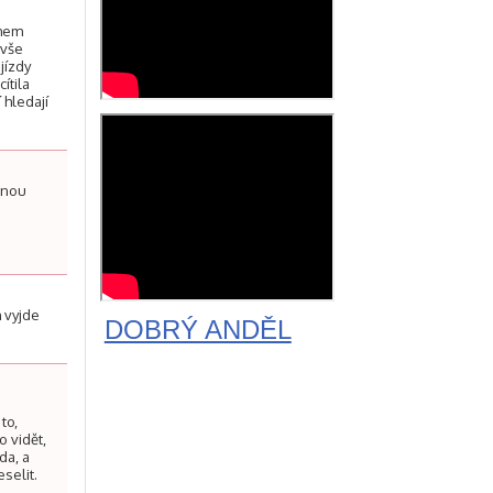
ěhem
 vše
jízdy
ítila
 hledají
mnou
I
 vyjde
DOBRÝ ANDĚL
n
to,
 vidět,
da, a
selit.