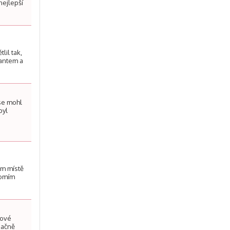
nejlepší
lil tak,
lantem a
 se mohl
byl
ém místě
domím
dové
načně