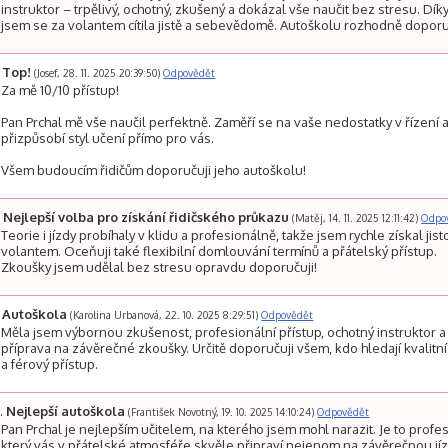
instruktor – trpělivý, ochotný, zkušený a dokázal vše naučit bez stresu. Dí
jsem se za volantem cítila jistě a sebevědomě. Autoškolu rozhodně doporu
Top!
(Josef, 28. 11. 2025 20:39:50)
Odpovědět
Za mě 10/10 přístup!
Pan Prchal mě vše naučil perfektně. Zaměří se na vaše nedostatky v řízení 
přizpůsobí styl učení přímo pro vás.
Všem budoucím řidičům doporučuji jeho autoškolu!
Nejlepší volba pro získání řidičského průkazu
(Matěj, 14. 11. 2025 12:11:42)
Odpo
Teorie i jízdy probíhaly v klidu a profesionálně, takže jsem rychle získal jist
volantem. Oceňuji také flexibilní domlouvání termínů a přátelský přístup.
Zkoušky jsem udělal bez stresu opravdu doporučuji!
Autoškola
(Karolina Urbanová, 22. 10. 2025 8:29:51)
Odpovědět
Měla jsem výbornou zkušenost, profesionální přístup, ochotný instruktor a
příprava na závěrečné zkoušky. Určitě doporučuji všem, kdo hledají kvalitn
a férový přístup.
Nejlepší autoškola
(František Novotný, 19. 10. 2025 14:10:24)
Odpovědět
Pan Prchal je nejlepším učitelem, na kterého jsem mohl narazit. Je to profes
který vás v přátelské atmosféře skvěle připraví nejenom na závěrečnou jíz