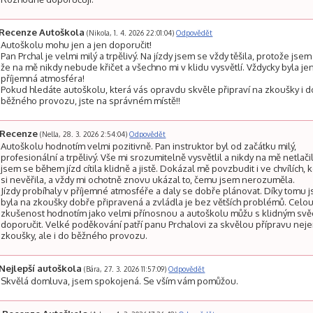
Recenze Autoškola
(Nikola, 1. 4. 2026 22:01:04)
Odpovědět
Autoškolu mohu jen a jen doporučit!
Pan Prchal je velmi milý a trpělivý. Na jízdy jsem se vždy těšila, protože jsem
že na mě nikdy nebude křičet a všechno mi v klidu vysvětlí. Vždycky byla je
příjemná atmosféra!
Pokud hledáte autoškolu, která vás opravdu skvěle připraví na zkoušky i d
běžného provozu, jste na správném místě!!
Recenze
(Nella, 28. 3. 2026 2:54:04)
Odpovědět
Autoškolu hodnotím velmi pozitivně. Pan instruktor byl od začátku milý,
profesionální a trpělivý. Vše mi srozumitelně vysvětlil a nikdy na mě netlačil
jsem se během jízd cítila klidně a jistě. Dokázal mě povzbudit i ve chvílích, 
si nevěřila, a vždy mi ochotně znovu ukázal to, čemu jsem nerozuměla.
Jízdy probíhaly v příjemné atmosféře a daly se dobře plánovat. Díky tomu 
byla na zkoušky dobře připravená a zvládla je bez větších problémů. Celo
zkušenost hodnotím jako velmi přínosnou a autoškolu můžu s klidným s
doporučit. Velké poděkování patří panu Prchalovi za skvělou přípravu nej
zkoušky, ale i do běžného provozu.
Nejlepší autoškola
(Bára, 27. 3. 2026 11:57:09)
Odpovědět
Skvělá domluva, jsem spokojená. Se vším vám pomůžou.