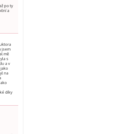
až po ty
ilní a
ruktora
y jsem
al mě
yla s
du a v
 jako
yl na
a
jako
lké díky