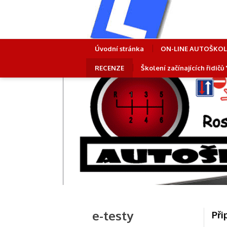
Úvodní stránka
ON-LINE AUTOŠKO
RECENZE
Školení začínajících řidičů
e-testy
Při