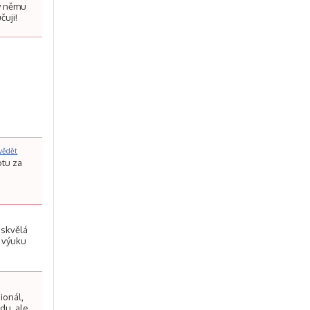
ky němu
čuji!
a
vědět
otu za
 skvělá
í výuku
ionál,
du, ale