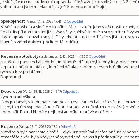
Je vidět, že mu na studentech opravdu záleží a že je to velký srdcař. Za mě 
volba, jakou jsem mohla udělat. Ještě jednou moc děkuju!
Spokojenost
(Aneta, 17. 12. 2025 15:45:13)
Odpovědět
Skvělá autoškola a skvělý pan učitel. Moc si vážím jeho vstřícnosti, ochoty a
flexibility při domlouvání jízd. Vše vždy trpělivě, klidně a srozumitelně vysvět
aby to opravdu dávalo smysl. Díky jeho přístupu odcházím s jistotou za vo
hlavně s velmi dobrým pocitem. Moc děkuji
Recenze autoškoly
(Jarda Janata, 5. 12. 2025 14:43:53)
Odpovědět
Autoškolu pana Prchala hodnotím kladně. Přístup byl klidný, kdykoliv jsem
zeptat na nějakou otázku, která mi dělala problém v testech. Celkový kurz 
rychlý a bez problému.
Doporučuji
Doporučuji
(Verča, 28. 11. 2025 21:12:17)
Odpovědět
Výborná autoškola.
Jízdy probíhaly v klidu naprosto bez stresu.Pan Prchal je člověk na správn
tak by to mělo vypadat všude .Teorie super .Autoškolu mohu s čistým svě
doporučit .Pokud hledáte nejlepší autoškolu právě o ní čtete .
Recenze
(Anna, 28. 11. 2025 20:43:21)
Odpovědět
Autoškola byla naprosto skvělá. Celý kurz probíhal profesionálně, v poho
atmosféře a vše bylo vždy jasně vysvětlené. Největší předností byl jednoz