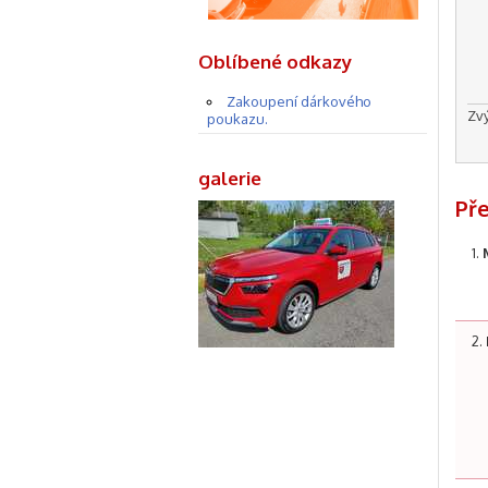
Oblíbené odkazy
Zakoupení dárkového
Zv
poukazu.
galerie
Př