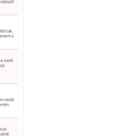
nejlepší
lil tak,
lantem a
 se mohl
byl
ém místě
domím
dové
načně