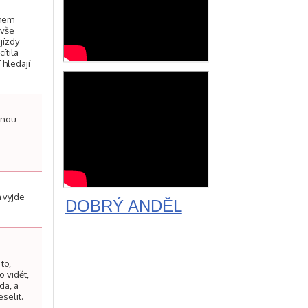
ěhem
 vše
jízdy
ítila
 hledají
mnou
I
 vyjde
DOBRÝ ANDĚL
n
to,
 vidět,
da, a
selit.