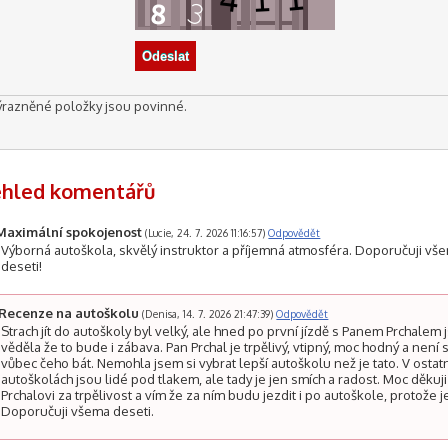
ýrazněné položky jsou povinné.
ehled komentářů
Maximální spokojenost
(Lucie, 24. 7. 2026 11:16:57)
Odpovědět
Výborná autoškola, skvělý instruktor a příjemná atmosféra. Doporučuji vš
deseti!
Recenze na autoškolu
(Denisa, 14. 7. 2026 21:47:39)
Odpovědět
Strach jít do autoškoly byl velký, ale hned po první jízdě s Panem Prchalem
věděla že to bude i zábava. Pan Prchal je trpělivý, vtipný, moc hodný a není 
vůbec čeho bát. Nemohla jsem si vybrat lepší autoškolu než je tato. V ostat
autoškolách jsou lidé pod tlakem, ale tady je jen smích a radost. Moc děkuj
Prchalovi za trpělivost a vím že za ním budu jezdit i po autoškole, protože j
Doporučuji všema deseti.