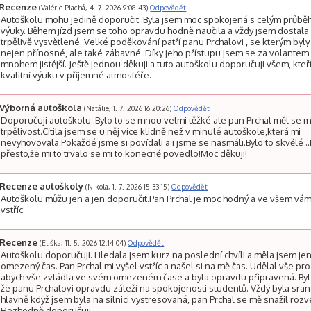
Recenze
(Valérie Plachá, 4. 7. 2026 9:08:43)
Odpovědět
Autoškolu mohu jedině doporučit. Byla jsem moc spokojená s celým průb
výuky. Během jízd jsem se toho opravdu hodně naučila a vždy jsem dostala
trpělivě vysvětlené. Velké poděkování patří panu Prchalovi , se kterým byly 
nejen přínosné, ale také zábavné. Díky jeho přístupu jsem se za volantem c
mnohem jistější. Ještě jednou děkuji a tuto autoškolu doporučuji všem, kteří
kvalitní výuku v příjemné atmosféře.
Výborná autoškola
(Natálie, 1. 7. 2026 16:20:26)
Odpovědět
Doporučuji autoškolu..Bylo to se mnou velmi těžké ale pan Prchal měl se 
trpělivost.Cítila jsem se u něj více klidně než v minulé autoškole,která mi
nevyhovovala.Pokaždé jsme si povídali a i jsme se nasmáli.Bylo to skvělé ..
přesto,že mi to trvalo se mi to konecně povedlo!Moc děkuji!
Recenze autoškoly
(Nikola, 1. 7. 2026 15:33:15)
Odpovědět
Autoškolu můžu jen a jen doporučit.Pan Prchal je moc hodný a ve všem vám
vstříc.
Recenze
(Eliška, 11. 5. 2026 12:14:04)
Odpovědět
Autoškolu doporučuji. Hledala jsem kurz na poslední chvíli a měla jsem je
omezený čas. Pan Prchal mi vyšel vstříc a našel si na mě čas. Udělal vše pro 
abych vše zvládla ve svém omezeném čase a byla opravdu připravená. Bylo
že panu Prchalovi opravdu záleží na spokojenosti studentů. Vždy byla sran
hlavně když jsem byla na silnici vystresovaná, pan Prchal se mě snažil rozve
Rozhodně doporučuji.