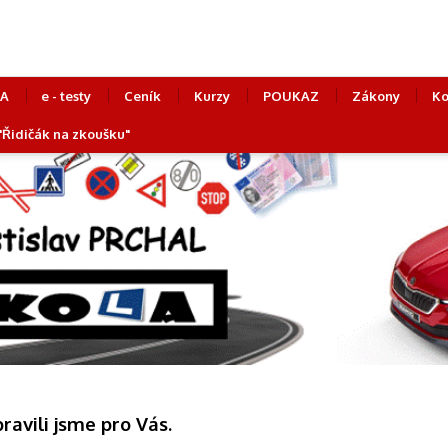
LA
e - testy
Ceník
Kurzy
POUKAZ
Zákony
Ko
 "Řidičák na zkoušku"
pravili jsme pro Vás.