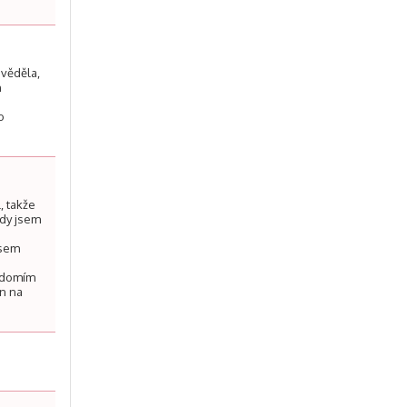
 věděla,
n
o
, takže
kdy jsem
jsem
u
vědomím
en na