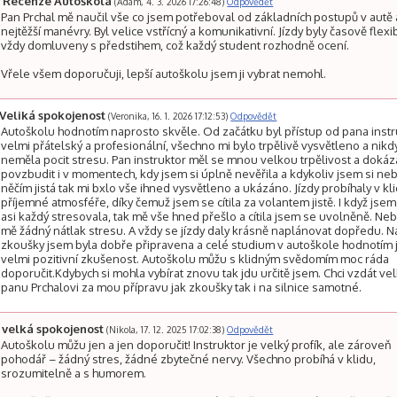
Recenze Autoškola
(Adam, 4. 3. 2026 17:26:48)
Odpovědět
Pan Prchal mě naučil vše co jsem potřeboval od základních postupů v autě 
nejtěžší manévry. Byl velice vstřícný a komunikativní. Jízdy byly časově flexib
vždy domluveny s předstihem, což každý student rozhodně ocení.
Vřele všem doporučuji, lepší autoškolu jsem ji vybrat nemohl.
Veliká spokojenost
(Veronika, 16. 1. 2026 17:12:53)
Odpovědět
Autoškolu hodnotím naprosto skvěle. Od začátku byl přístup od pana inst
velmi přátelský a profesionální, všechno mi bylo trpělivě vysvětleno a nikd
neměla pocit stresu. Pan instruktor měl se mnou velkou trpělivost a dokáz
povzbudit i v momentech, kdy jsem si úplně nevěřila a kdykoliv jsem si neb
něčím jistá tak mi bxlo vše ihned vysvětleno a ukázáno. Jízdy probíhaly v kli
příjemné atmosféře, díky čemuž jsem se cítila za volantem jistě. I když jsem
asi každý stresovala, tak mě vše hned přešlo a cítila jsem se uvolněně. Neb
mě žádný nátlak stresu. A vždy se jízdy daly krásně naplánovat dopředu. N
zkoušky jsem byla dobře připravena a celé studium v autoškole hodnotím 
velmi pozitivní zkušenost. Autoškolu můžu s klidným svědomím moc ráda
doporučit.Kdybych si mohla vybírat znovu tak jdu určitě jsem. Chci vzdát ve
panu Prchalovi za mou přípravu jak zkoušky tak i na silnice samotné.
velká spokojenost
(Nikola, 17. 12. 2025 17:02:38)
Odpovědět
Autoškolu můžu jen a jen doporučit! Instruktor je velký profík, ale zároveň
pohodář – žádný stres, žádné zbytečné nervy. Všechno probíhá v klidu,
srozumitelně a s humorem.