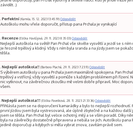
Jedině doporučuji, pan Prchal výborný a skvěle naučí. Kdo je jinde může j
závidět. ;)
Perfektní
(Kamila, 15. 12. 2023 13:45:19)
Odpovědět
Autoškolu mohu vřele doporučit, přístup pana Prchala je vynikající
Recenze
(Eliška Havlůjová, 29. 11. 2023 8:35:03)
Odpovědět
Nejlepší autoškola na světě! Pan Prchal vše skvěle vysvětlí a jezdí se s ním
Je hrozně trpělivý a klidný. Vždy s ním byla sranda a na jízdy jsem se poka
těšila.
Nejlepší autoškola!!
(Barbora Plachá, 29. 11. 2023 7:23:11)
Odpovědět
S výběrem autoškoly u pana Prchala jsem maximálně spokojena. Pan Prchal
trpělivý a vstřícný, vždy vysvětlí a pomůže s každým problémem při řízení.
nic vytknout, na závěrečnou zkoušku mě velmi dobře připravil. Moc doporu
všem.
Nejlepší autoškola!!!
(Eliška Pavelková, 28. 11. 2023 21:33:36)
Odpovědět
Přihlásila jsem se na doporučení kamarádky a bylo to nejlepší rozhodnutí.
první jízdou jsem byla vystresovaná, ale úplně zbytečně a na každou další 
jsem se těšila. Pan Prchal byl velice ochotný, milý a se vším poradil. Díky n
byla na závěrečky dostatečně připravena a nebála se jich. Autoškolu pana 
jedině doporučuji a kdybych si měla vybrat znova, zavítám právě sem.