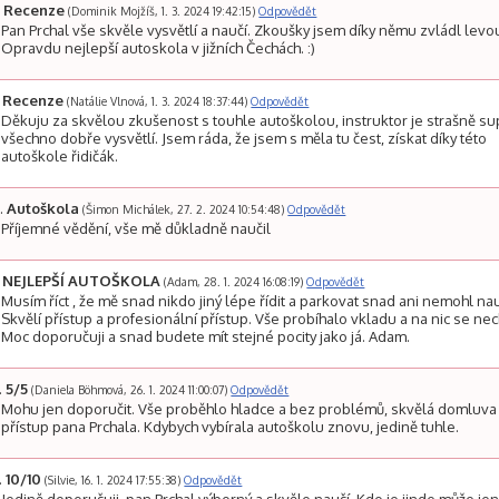
Recenze
(Dominik Mojžíš, 1. 3. 2024 19:42:15)
Odpovědět
Pan Prchal vše skvěle vysvětlí a naučí. Zkoušky jsem díky němu zvládl levo
Opravdu nejlepší autoskola v jižních Čechách. :)
Recenze
(Natálie Vlnová, 1. 3. 2024 18:37:44)
Odpovědět
Děkuju za skvělou zkušenost s touhle autoškolou, instruktor je strašně su
všechno dobře vysvětlí. Jsem ráda, že jsem s měla tu čest, získat díky této
autoškole řidičák.
Autoškola
(Šimon Michálek, 27. 2. 2024 10:54:48)
Odpovědět
Příjemné vědění, vše mě důkladně naučil
NEJLEPŠÍ AUTOŠKOLA
(Adam, 28. 1. 2024 16:08:19)
Odpovědět
Musím říct , že mě snad nikdo jiný lépe řídit a parkovat snad ani nemohl nau
Skvělí přístup a profesionální přístup. Vše probíhalo vkladu a na nic se nec
Moc doporučuji a snad budete mít stejné pocity jako já. Adam.
5/5
(Daniela Böhmová, 26. 1. 2024 11:00:07)
Odpovědět
Mohu jen doporučit. Vše proběhlo hladce a bez problémů, skvělá domluva
přístup pana Prchala. Kdybych vybírala autoškolu znovu, jedině tuhle.
10/10
(Silvie, 16. 1. 2024 17:55:38)
Odpovědět