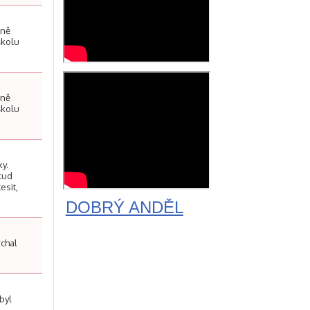
lně
školu
lně
školu
ky.
kud
esit,
DOBRÝ ANDĚL
rchal
byl