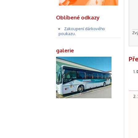
Oblíbené odkazy
Zakoupení dárkového
Zv
poukazu.
galerie
Př