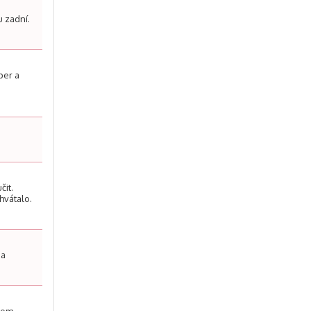
u zadní.
per a
čit.
hvátalo.
 a