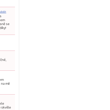
vědět
ás
jsem
asně se
díky!
učné,
sem
že na mě
ele
mě skvěle