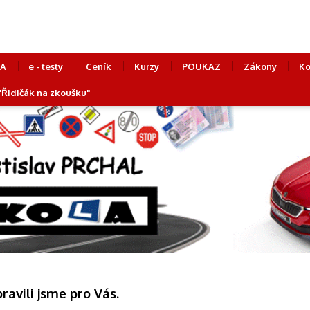
LA
e - testy
Ceník
Kurzy
POUKAZ
Zákony
Ko
 "Řidičák na zkoušku"
pravili jsme pro Vás.