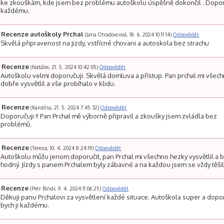
ke zkouškám, kde jsem bez problému autoškolu úspěšně dokončil . Dopo
každému.
Recenze autoškoly Prchal
(Jana Otradovcová, 18. 6. 2024 10:11:14)
Odpovědět
Skvělá připravenost na jizdy, vstřícné chovani a autoskola bez strachu
Recenze
(Natálie, 21. 5. 2024 10:42:05)
Odpovědět
Autoškolu velmi doporučuji. Skvělá domluva a přístup. Pan prchal mi všec
dobře vysvětlil a vše probíhalo v klidu.
Recenze
(Karolína, 21. 5. 2024 7:45:32)
Odpovědět
Doporučuji !! Pan Prchal mě výborně připravil a zkoušky jsem zvládla bez
problémů.
Recenze
(Tereza, 10. 4. 2024 8:24:19)
Odpovědět
Autoškolu můžu jenom doporučit, pan Prchal mi všechno hezky vysvětlil a 
hodný. Jízdy s panem Prchalem byly zábavné a na každou jsem se vždy těšil
Recenze
(Petr Bindr, 9. 4. 2024 11:06:25)
Odpovědět
Děkuji panu Prchalovi za vysvětlení každé situace. Autoškola super a dopo
bych ji každému.