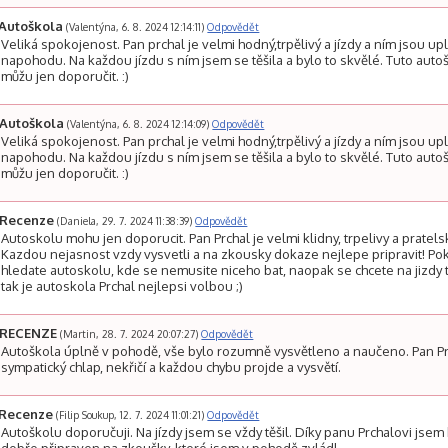
Autoškola
(Valentýna, 6. 8. 2024 12:14:11)
Odpovědět
Veliká spokojenost. Pan prchal je velmi hodný,trpělivý a jízdy a ním jsou up
napohodu. Na každou jízdu s ním jsem se těšila a bylo to skvělé. Tuto auto
můžu jen doporučit. :)
Autoškola
(Valentýna, 6. 8. 2024 12:14:09)
Odpovědět
Veliká spokojenost. Pan prchal je velmi hodný,trpělivý a jízdy a ním jsou up
napohodu. Na každou jízdu s ním jsem se těšila a bylo to skvělé. Tuto auto
můžu jen doporučit. :)
Recenze
(Daniela, 29. 7. 2024 11:38:39)
Odpovědět
Autoskolu mohu jen doporucit. Pan Prchal je velmi klidny, trpelivy a pratels
Kazdou nejasnost vzdy vysvetli a na zkousky dokaze nejlepe pripravit! Po
hledate autoskolu, kde se nemusite niceho bat, naopak se chcete na jizdy t
tak je autoskola Prchal nejlepsi volbou ;)
RECENZE
(Martin, 28. 7. 2024 20:07:27)
Odpovědět
Autoškola úplně v pohodě, vše bylo rozumně vysvětleno a naučeno. Pan P
sympatický chlap, nekřičí a každou chybu projde a vysvětí.
Recenze
(Filip Soukup, 12. 7. 2024 11:01:21)
Odpovědět
Autoškolu doporučuji. Na jízdy jsem se vždy těšil. Díky panu Prchalovi jsem 