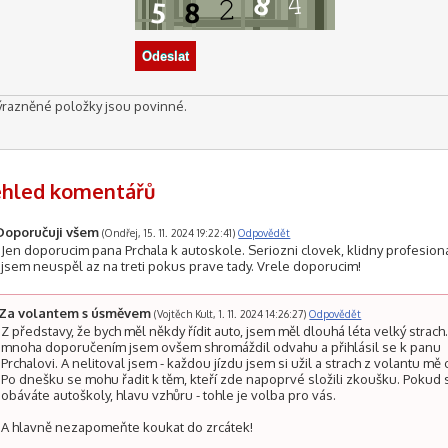
ýrazněné položky jsou povinné.
ehled komentářů
Doporučuji všem
(Ondřej, 15. 11. 2024 19:22:41)
Odpovědět
Jen doporucim pana Prchala k autoskole. Seriozni clovek, klidny profesiona
jsem neuspěl az na treti pokus prave tady. Vrele doporucim!
Za volantem s úsměvem
(Vojtěch Kult, 1. 11. 2024 14:26:27)
Odpovědět
Z představy, že bych měl někdy řídit auto, jsem měl dlouhá léta velký strach
mnoha doporučením jsem ovšem shromáždil odvahu a přihlásil se k panu
Prchalovi. A nelitoval jsem - každou jízdu jsem si užil a strach z volantu mě 
Po dnešku se mohu řadit k těm, kteří zde napoprvé složili zkoušku. Pokud 
obáváte autoškoly, hlavu vzhůru - tohle je volba pro vás.
A hlavně nezapomeňte koukat do zrcátek!