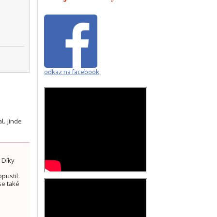
odkaz na facebook
l. Jinde
. Díky
opustil.
se také