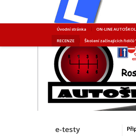
Úvodní stránka
ON-LINE AUTOŠKO
RECENZE
Školení začínajících řidičů
e-testy
Při