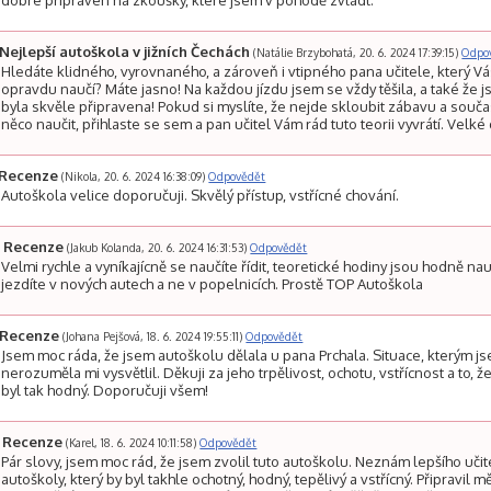
dobře připraven na zkoušky, které jsem v pohodě zvládl.
Nejlepší autoškola v jižních Čechách
(Natálie Brzybohatá, 20. 6. 2024 17:39:15)
Odpo
Hledáte klidného, vyrovnaného, a zároveň i vtipného pana učitele, který V
opravdu naučí? Máte jasno! Na každou jízdu jsem se vždy těšila, a také že 
byla skvěle připravena! Pokud si myslíte, že nejde skloubit zábavu a souč
něco naučit, přihlaste se sem a pan učitel Vám rád tuto teorii vyvrátí. Velké 
Recenze
(Nikola, 20. 6. 2024 16:38:09)
Odpovědět
Autoškola velice doporučuji. Skvělý přístup, vstřícné chování.
Recenze
(Jakub Kolanda, 20. 6. 2024 16:31:53)
Odpovědět
Velmi rychle a vyníkajícně se naučíte řídit, teoretické hodiny jsou hodně na
jezdíte v nových autech a ne v popelnicích. Prostě TOP Autoškola
Recenze
(Johana Pejšová, 18. 6. 2024 19:55:11)
Odpovědět
Jsem moc ráda, že jsem autoškolu dělala u pana Prchala. Situace, kterým j
nerozuměla mi vysvětlil. Děkuji za jeho trpělivost, ochotu, vstřícnost a to, 
byl tak hodný. Doporučuji všem!
Recenze
(Karel, 18. 6. 2024 10:11:58)
Odpovědět
Pár slovy, jsem moc rád, že jsem zvolil tuto autoškolu. Neznám lepšího učit
autoškoly, který by byl takhle ochotný, hodný, tepělivý a vstřícný. Připravil 