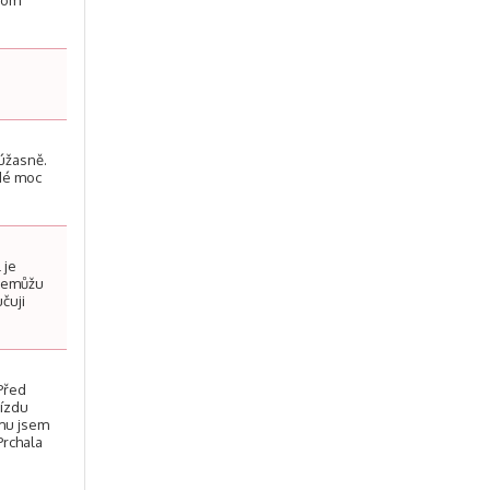
enom
 úžasně.
ždé moc
 je
 Nemůžu
čuji
 Před
jízdu
ěmu jsem
Prchala