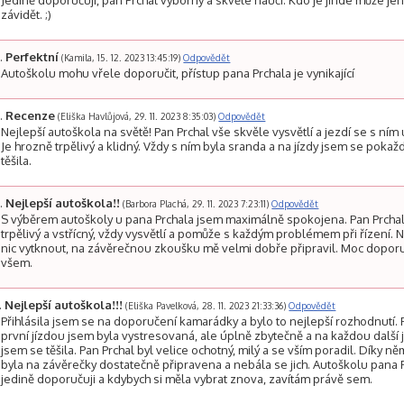
Jedině doporučuji, pan Prchal výborný a skvěle naučí. Kdo je jinde může j
závidět. ;)
Perfektní
(Kamila, 15. 12. 2023 13:45:19)
Odpovědět
Autoškolu mohu vřele doporučit, přístup pana Prchala je vynikající
Recenze
(Eliška Havlůjová, 29. 11. 2023 8:35:03)
Odpovědět
Nejlepší autoškola na světě! Pan Prchal vše skvěle vysvětlí a jezdí se s ním
Je hrozně trpělivý a klidný. Vždy s ním byla sranda a na jízdy jsem se poka
těšila.
Nejlepší autoškola!!
(Barbora Plachá, 29. 11. 2023 7:23:11)
Odpovědět
S výběrem autoškoly u pana Prchala jsem maximálně spokojena. Pan Prchal
trpělivý a vstřícný, vždy vysvětlí a pomůže s každým problémem při řízení.
nic vytknout, na závěrečnou zkoušku mě velmi dobře připravil. Moc doporu
všem.
Nejlepší autoškola!!!
(Eliška Pavelková, 28. 11. 2023 21:33:36)
Odpovědět
Přihlásila jsem se na doporučení kamarádky a bylo to nejlepší rozhodnutí.
první jízdou jsem byla vystresovaná, ale úplně zbytečně a na každou další 
jsem se těšila. Pan Prchal byl velice ochotný, milý a se vším poradil. Díky n
byla na závěrečky dostatečně připravena a nebála se jich. Autoškolu pana 
jedině doporučuji a kdybych si měla vybrat znova, zavítám právě sem.