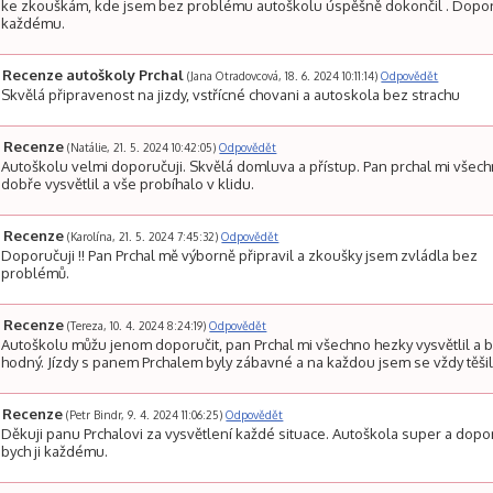
ke zkouškám, kde jsem bez problému autoškolu úspěšně dokončil . Dopo
každému.
Recenze autoškoly Prchal
(Jana Otradovcová, 18. 6. 2024 10:11:14)
Odpovědět
Skvělá připravenost na jizdy, vstřícné chovani a autoskola bez strachu
Recenze
(Natálie, 21. 5. 2024 10:42:05)
Odpovědět
Autoškolu velmi doporučuji. Skvělá domluva a přístup. Pan prchal mi všec
dobře vysvětlil a vše probíhalo v klidu.
Recenze
(Karolína, 21. 5. 2024 7:45:32)
Odpovědět
Doporučuji !! Pan Prchal mě výborně připravil a zkoušky jsem zvládla bez
problémů.
Recenze
(Tereza, 10. 4. 2024 8:24:19)
Odpovědět
Autoškolu můžu jenom doporučit, pan Prchal mi všechno hezky vysvětlil a 
hodný. Jízdy s panem Prchalem byly zábavné a na každou jsem se vždy těšil
Recenze
(Petr Bindr, 9. 4. 2024 11:06:25)
Odpovědět
Děkuji panu Prchalovi za vysvětlení každé situace. Autoškola super a dopo
bych ji každému.