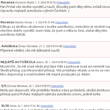
Recenze
(Dominik Mojžíš, 1. 3. 2024 19:42:15)
Odpovědět
Pan Prchal vše skvěle vysvětlí a naučí. Zkoušky jsem díky němu zvládl levo
Opravdu nejlepší autoskola v jižních Čechách. :)
Recenze
(Natálie Vlnová, 1. 3. 2024 18:37:44)
Odpovědět
Děkuju za skvělou zkušenost s touhle autoškolou, instruktor je strašně su
všechno dobře vysvětlí. Jsem ráda, že jsem s měla tu čest, získat díky této
autoškole řidičák.
Autoškola
(Šimon Michálek, 27. 2. 2024 10:54:48)
Odpovědět
Příjemné vědění, vše mě důkladně naučil
NEJLEPŠÍ AUTOŠKOLA
(Adam, 28. 1. 2024 16:08:19)
Odpovědět
Musím říct , že mě snad nikdo jiný lépe řídit a parkovat snad ani nemohl nau
Skvělí přístup a profesionální přístup. Vše probíhalo vkladu a na nic se nec
Moc doporučuji a snad budete mít stejné pocity jako já. Adam.
5/5
(Daniela Böhmová, 26. 1. 2024 11:00:07)
Odpovědět
Mohu jen doporučit. Vše proběhlo hladce a bez problémů, skvělá domluva
přístup pana Prchala. Kdybych vybírala autoškolu znovu, jedině tuhle.
10/10
(Silvie, 16. 1. 2024 17:55:38)
Odpovědět