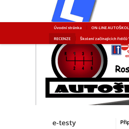
Úvodní stránka
ON-LINE AUTOŠKO
RECENZE
Školení začínajících řidičů
e-testy
Při