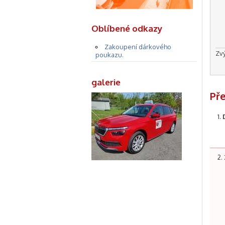
Oblíbené odkazy
Zakoupení dárkového
Zv
poukazu.
galerie
Př