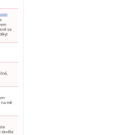
vědět
ás
jsem
asně se
díky!
učné,
sem
že na mě
ele
mě skvěle