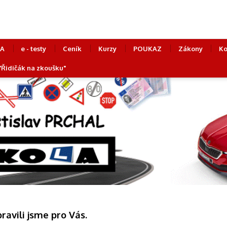
LA
e - testy
Ceník
Kurzy
POUKAZ
Zákony
Ko
 "Řidičák na zkoušku"
pravili jsme pro Vás.