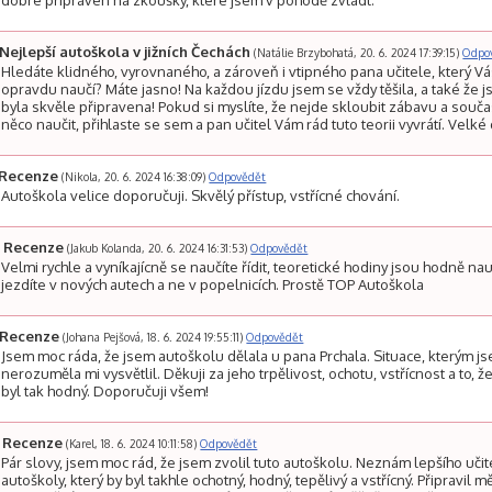
dobře připraven na zkoušky, které jsem v pohodě zvládl.
Nejlepší autoškola v jižních Čechách
(Natálie Brzybohatá, 20. 6. 2024 17:39:15)
Odpo
Hledáte klidného, vyrovnaného, a zároveň i vtipného pana učitele, který V
opravdu naučí? Máte jasno! Na každou jízdu jsem se vždy těšila, a také že 
byla skvěle připravena! Pokud si myslíte, že nejde skloubit zábavu a souč
něco naučit, přihlaste se sem a pan učitel Vám rád tuto teorii vyvrátí. Velké 
Recenze
(Nikola, 20. 6. 2024 16:38:09)
Odpovědět
Autoškola velice doporučuji. Skvělý přístup, vstřícné chování.
Recenze
(Jakub Kolanda, 20. 6. 2024 16:31:53)
Odpovědět
Velmi rychle a vyníkajícně se naučíte řídit, teoretické hodiny jsou hodně na
jezdíte v nových autech a ne v popelnicích. Prostě TOP Autoškola
Recenze
(Johana Pejšová, 18. 6. 2024 19:55:11)
Odpovědět
Jsem moc ráda, že jsem autoškolu dělala u pana Prchala. Situace, kterým j
nerozuměla mi vysvětlil. Děkuji za jeho trpělivost, ochotu, vstřícnost a to, 
byl tak hodný. Doporučuji všem!
Recenze
(Karel, 18. 6. 2024 10:11:58)
Odpovědět
Pár slovy, jsem moc rád, že jsem zvolil tuto autoškolu. Neznám lepšího učit
autoškoly, který by byl takhle ochotný, hodný, tepělivý a vstřícný. Připravil 