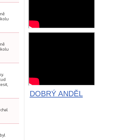
lně
školu
lně
školu
ky.
kud
esit,
DOBRÝ ANDĚL
rchal
byl