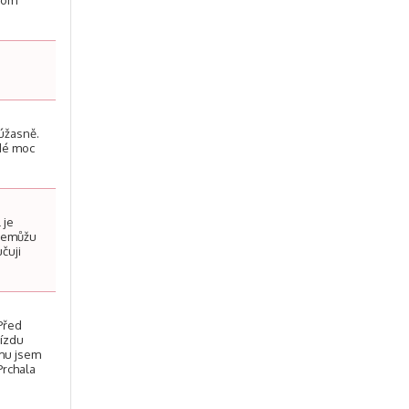
enom
 úžasně.
ždé moc
 je
 Nemůžu
čuji
 Před
jízdu
ěmu jsem
Prchala