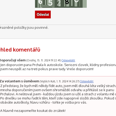
ýrazněné položky jsou povinné.
ehled komentářů
Doporučuji všem
(Ondřej, 15. 11. 2024 19:22:41)
Odpovědět
Jen doporucim pana Prchala k autoskole. Seriozni clovek, klidny profesiona
jsem neuspěl az na treti pokus prave tady. Vrele doporucim!
Za volantem s úsměvem
(Vojtěch Kult, 1. 11. 2024 14:26:27)
Odpovědět
Z představy, že bych měl někdy řídit auto, jsem měl dlouhá léta velký strach
mnoha doporučením jsem ovšem shromáždil odvahu a přihlásil se k panu
Prchalovi. A nelitoval jsem - každou jízdu jsem si užil a strach z volantu mě 
Po dnešku se mohu řadit k těm, kteří zde napoprvé složili zkoušku. Pokud 
obáváte autoškoly, hlavu vzhůru - tohle je volba pro vás.
A hlavně nezapomeňte koukat do zrcátek!