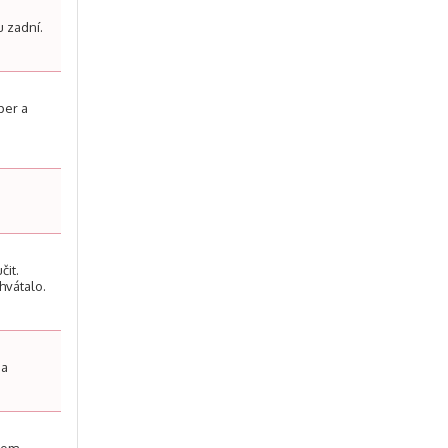
u zadní.
per a
čit.
hvátalo.
 a