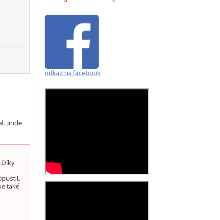
odkaz na facebook
l. Jinde
. Díky
opustil.
se také