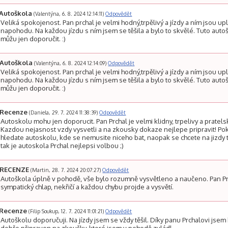
Autoškola
(Valentýna, 6. 8. 2024 12:14:11)
Odpovědět
Veliká spokojenost. Pan prchal je velmi hodný,trpělivý a jízdy a ním jsou up
napohodu. Na každou jízdu s ním jsem se těšila a bylo to skvělé. Tuto auto
můžu jen doporučit. :)
Autoškola
(Valentýna, 6. 8. 2024 12:14:09)
Odpovědět
Veliká spokojenost. Pan prchal je velmi hodný,trpělivý a jízdy a ním jsou up
napohodu. Na každou jízdu s ním jsem se těšila a bylo to skvělé. Tuto auto
můžu jen doporučit. :)
Recenze
(Daniela, 29. 7. 2024 11:38:39)
Odpovědět
Autoskolu mohu jen doporucit. Pan Prchal je velmi klidny, trpelivy a pratels
Kazdou nejasnost vzdy vysvetli a na zkousky dokaze nejlepe pripravit! Po
hledate autoskolu, kde se nemusite niceho bat, naopak se chcete na jizdy t
tak je autoskola Prchal nejlepsi volbou ;)
RECENZE
(Martin, 28. 7. 2024 20:07:27)
Odpovědět
Autoškola úplně v pohodě, vše bylo rozumně vysvětleno a naučeno. Pan P
sympatický chlap, nekřičí a každou chybu projde a vysvětí.
Recenze
(Filip Soukup, 12. 7. 2024 11:01:21)
Odpovědět
Autoškolu doporučuji. Na jízdy jsem se vždy těšil. Díky panu Prchalovi jsem 