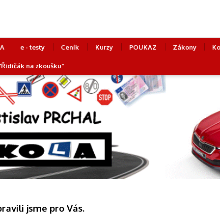
LA
e - testy
Ceník
Kurzy
POUKAZ
Zákony
Ko
 "Řidičák na zkoušku"
pravili jsme pro Vás.