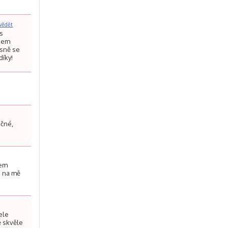
vědět
ás
jsem
asně se
díky!
učné,
sem
že na mě
ele
mě skvěle