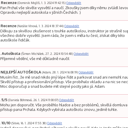
Recenze
(Dominik Mojžíš, 1. 3. 2024 19:42:15)
Odpovědět
Pan Prchal vše skvěle vysvětlí a naučí. Zkoušky jsem díky němu zvládl levo
Opravdu nejlepší autoskola v jižních Čechách. :)
Recenze
(Natálie Vlnová, 1. 3. 2024 18:37:44)
Odpovědět
Děkuju za skvělou zkušenost s touhle autoškolou, instruktor je strašně su
všechno dobře vysvětlí. Jsem ráda, že jsem s měla tu čest, získat díky této
autoškole řidičák.
Autoškola
(Šimon Michálek, 27. 2. 2024 10:54:48)
Odpovědět
Příjemné vědění, vše mě důkladně naučil
NEJLEPŠÍ AUTOŠKOLA
(Adam, 28. 1. 2024 16:08:19)
Odpovědět
Musím říct , že mě snad nikdo jiný lépe řídit a parkovat snad ani nemohl nau
Skvělí přístup a profesionální přístup. Vše probíhalo vkladu a na nic se nec
Moc doporučuji a snad budete mít stejné pocity jako já. Adam.
5/5
(Daniela Böhmová, 26. 1. 2024 11:00:07)
Odpovědět
Mohu jen doporučit. Vše proběhlo hladce a bez problémů, skvělá domluva
přístup pana Prchala. Kdybych vybírala autoškolu znovu, jedině tuhle.
10/10
(Silvie, 16. 1. 2024 17:55:38)
Odpovědět