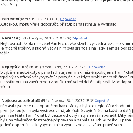
Jedině doporučuji, pan Prchal výborný a skvěle naučí. Kdo je jinde může j
závidět. ;)
Perfektní
(Kamila, 15. 12. 2023 13:45:19)
Odpovědět
Autoškolu mohu vřele doporučit, přístup pana Prchala je vynikající
Recenze
(Eliška Havlůjová, 29. 11. 2023 8:35:03)
Odpovědět
Nejlepší autoškola na světě! Pan Prchal vše skvěle vysvětlí a jezdí se s ním
Je hrozně trpělivý a klidný. Vždy s ním byla sranda a na jízdy jsem se poka
těšila.
Nejlepší autoškola!!
(Barbora Plachá, 29. 11. 2023 7:23:11)
Odpovědět
S výběrem autoškoly u pana Prchala jsem maximálně spokojena. Pan Prchal
trpělivý a vstřícný, vždy vysvětlí a pomůže s každým problémem při řízení.
nic vytknout, na závěrečnou zkoušku mě velmi dobře připravil. Moc doporu
všem.
Nejlepší autoškola!!!
(Eliška Pavelková, 28. 11. 2023 21:33:36)
Odpovědět
Přihlásila jsem se na doporučení kamarádky a bylo to nejlepší rozhodnutí.
první jízdou jsem byla vystresovaná, ale úplně zbytečně a na každou další 
jsem se těšila. Pan Prchal byl velice ochotný, milý a se vším poradil. Díky n
byla na závěrečky dostatečně připravena a nebála se jich. Autoškolu pana 
jedině doporučuji a kdybych si měla vybrat znova, zavítám právě sem.