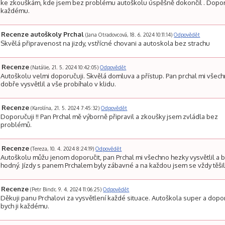
ke zkouškám, kde jsem bez problému autoškolu úspěšně dokončil . Dopo
každému.
Recenze autoškoly Prchal
(Jana Otradovcová, 18. 6. 2024 10:11:14)
Odpovědět
Skvělá připravenost na jizdy, vstřícné chovani a autoskola bez strachu
Recenze
(Natálie, 21. 5. 2024 10:42:05)
Odpovědět
Autoškolu velmi doporučuji. Skvělá domluva a přístup. Pan prchal mi všec
dobře vysvětlil a vše probíhalo v klidu.
Recenze
(Karolína, 21. 5. 2024 7:45:32)
Odpovědět
Doporučuji !! Pan Prchal mě výborně připravil a zkoušky jsem zvládla bez
problémů.
Recenze
(Tereza, 10. 4. 2024 8:24:19)
Odpovědět
Autoškolu můžu jenom doporučit, pan Prchal mi všechno hezky vysvětlil a 
hodný. Jízdy s panem Prchalem byly zábavné a na každou jsem se vždy těšil
Recenze
(Petr Bindr, 9. 4. 2024 11:06:25)
Odpovědět
Děkuji panu Prchalovi za vysvětlení každé situace. Autoškola super a dopo
bych ji každému.