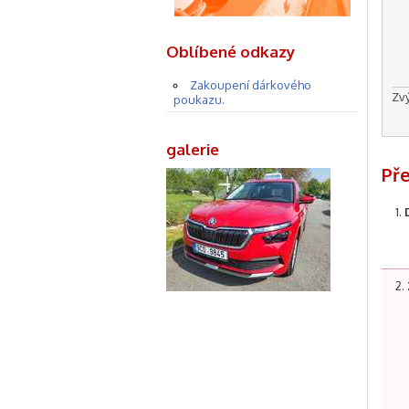
Oblíbené odkazy
Zakoupení dárkového
Zv
poukazu.
galerie
Př