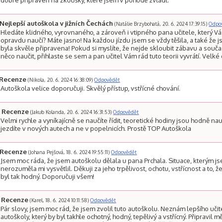
dobře připraven na zkoušky, které jsem v pohodě zvládl.
Nejlepší autoškola v jižních Čechách
(Natálie Brzybohatá, 20. 6. 2024 17:39:15)
Odpo
Hledáte klidného, vyrovnaného, a zároveň i vtipného pana učitele, který V
opravdu naučí? Máte jasno! Na každou jízdu jsem se vždy těšila, a také že 
byla skvěle připravena! Pokud si myslíte, že nejde skloubit zábavu a souč
něco naučit, přihlaste se sem a pan učitel Vám rád tuto teorii vyvrátí. Velké 
Recenze
(Nikola, 20. 6. 2024 16:38:09)
Odpovědět
Autoškola velice doporučuji. Skvělý přístup, vstřícné chování.
Recenze
(Jakub Kolanda, 20. 6. 2024 16:31:53)
Odpovědět
Velmi rychle a vyníkajícně se naučíte řídit, teoretické hodiny jsou hodně na
jezdíte v nových autech a ne v popelnicích. Prostě TOP Autoškola
Recenze
(Johana Pejšová, 18. 6. 2024 19:55:11)
Odpovědět
Jsem moc ráda, že jsem autoškolu dělala u pana Prchala. Situace, kterým j
nerozuměla mi vysvětlil. Děkuji za jeho trpělivost, ochotu, vstřícnost a to, 
byl tak hodný. Doporučuji všem!
Recenze
(Karel, 18. 6. 2024 10:11:58)
Odpovědět
Pár slovy, jsem moc rád, že jsem zvolil tuto autoškolu. Neznám lepšího učit
autoškoly, který by byl takhle ochotný, hodný, tepělivý a vstřícný. Připravil 