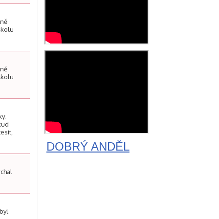
lně
školu
lně
školu
ky.
kud
esit,
DOBRÝ ANDĚL
rchal
byl