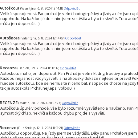
Autoškola
(Valentýna, 6. 8. 2024 12:14:11)
Odpovědět
Veliká spokojenost. Pan prchal je velmi hodný,trpělivý a jízdy a ním jsou up
napohodu. Na každou jízdu s ním jsem se těšila a bylo to skvělé. Tuto auto
můžu jen doporučit. :)
Autoškola
(Valentýna, 6. 8. 2024 12:14:09)
Odpovědět
Veliká spokojenost. Pan prchal je velmi hodný,trpělivý a jízdy a ním jsou up
napohodu. Na každou jízdu s ním jsem se těšila a bylo to skvělé. Tuto auto
můžu jen doporučit. :)
Recenze
(Daniela, 29. 7. 2024 11:38:39)
Odpovědět
Autoskolu mohu jen doporucit. Pan Prchal je velmi klidny, trpelivy a pratels
Kazdou nejasnost vzdy vysvetli a na zkousky dokaze nejlepe pripravit! Po
hledate autoskolu, kde se nemusite niceho bat, naopak se chcete na jizdy t
tak je autoskola Prchal nejlepsi volbou ;)
RECENZE
(Martin, 28. 7. 2024 20:07:27)
Odpovědět
Autoškola úplně v pohodě, vše bylo rozumně vysvětleno a naučeno. Pan P
sympatický chlap, nekřičí a každou chybu projde a vysvětí.
Recenze
(Filip Soukup, 12. 7. 2024 11:01:21)
Odpovědět
Autoškolu doporučuji. Na jízdy jsem se vždy těšil. Díky panu Prchalovi jsem 