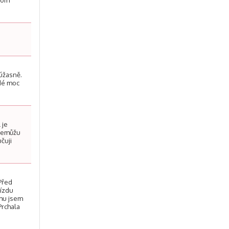
enom
 úžasně.
ždé moc
 je
 Nemůžu
čuji
 Před
jízdu
ěmu jsem
Prchala