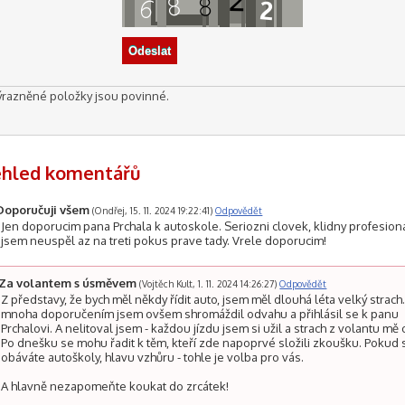
ýrazněné položky jsou povinné.
ehled komentářů
Doporučuji všem
(Ondřej, 15. 11. 2024 19:22:41)
Odpovědět
Jen doporucim pana Prchala k autoskole. Seriozni clovek, klidny profesiona
jsem neuspěl az na treti pokus prave tady. Vrele doporucim!
Za volantem s úsměvem
(Vojtěch Kult, 1. 11. 2024 14:26:27)
Odpovědět
Z představy, že bych měl někdy řídit auto, jsem měl dlouhá léta velký strach
mnoha doporučením jsem ovšem shromáždil odvahu a přihlásil se k panu
Prchalovi. A nelitoval jsem - každou jízdu jsem si užil a strach z volantu mě 
Po dnešku se mohu řadit k těm, kteří zde napoprvé složili zkoušku. Pokud 
obáváte autoškoly, hlavu vzhůru - tohle je volba pro vás.
A hlavně nezapomeňte koukat do zrcátek!