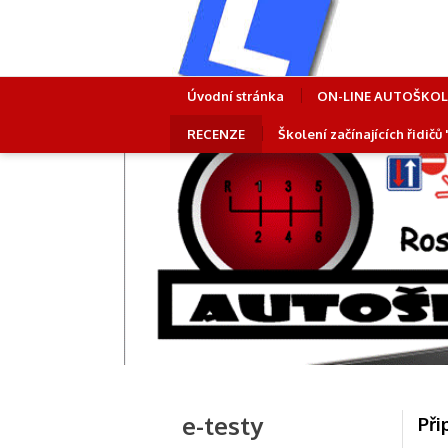
Úvodní stránka
ON-LINE AUTOŠKO
RECENZE
Školení začínajících řidičů
e-testy
Při