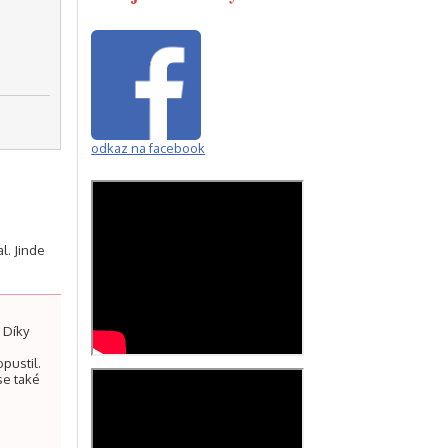
odkaz na facebook
l. Jinde
. Díky
opustil.
se také