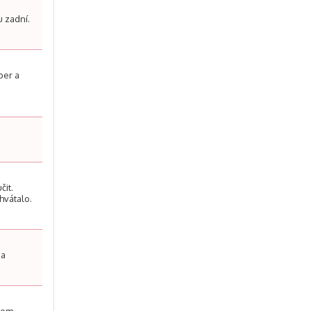
u zadní.
per a
čit.
hvátalo.
 a