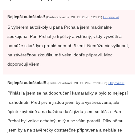
Nejlepší autoškola!!
(Barbora Plachá, 29. 11. 2023 7:23:11)
Odpovědět
S výběrem autoškoly u pana Prchala jsem maximálně
spokojena. Pan Prchal je trpělivý a vstřícný, vždy vysvětlí a
pomůže s každým problémem při řízení. Nemůžu nic vytknout,
na závěrečnou zkoušku mě velmi dobře připravil. Moc
doporučuji všem.
Nejlepší autoškola!!!
(Eliška Pavelková, 28. 11. 2023 21:33:36)
Odpovědět
Přihlásila jsem se na doporučení kamarádky a bylo to nejlepší
rozhodnutí. Před první jízdou jsem byla vystresovaná, ale
úplně zbytečně a na každou další jízdu jsem se těšila. Pan
Prchal byl velice ochotný, milý a se vším poradil. Díky němu
jsem byla na závěrečky dostatečně připravena a nebála se