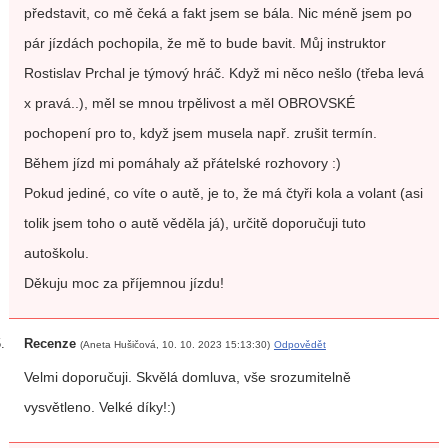
představit, co mě čeká a fakt jsem se bála. Nic méně jsem po
pár jízdách pochopila, že mě to bude bavit. Můj instruktor
Rostislav Prchal je týmový hráč. Když mi něco nešlo (třeba levá
x pravá..), měl se mnou trpělivost a měl OBROVSKÉ
pochopení pro to, když jsem musela např. zrušit termín.
Během jízd mi pomáhaly až přátelské rozhovory :)
Pokud jediné, co víte o autě, je to, že má čtyři kola a volant (asi
tolik jsem toho o autě věděla já), určitě doporučuji tuto
autoškolu.
Děkuju moc za příjemnou jízdu!
Recenze
(Aneta Hušičová, 10. 10. 2023 15:13:30)
Odpovědět
Velmi doporučuji. Skvělá domluva, vše srozumitelně
vysvětleno. Velké díky!:)