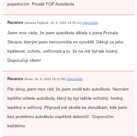
popelnicích. Prostě TOP Autoškola
Recenze
(Johana Pejšová, 18. 6. 2024 19:55:11)
Odpovědět
Jsem moc ráda, že jsem autoškolu dělala u pana Prchala.
Situace, kterým jsem nerozuměla mi vysvětlil. Děkuji za jeho
trpělivost, ochotu, vstřícnost a to, že na mě byl tak hodný.
Doporučuji všem!
Recenze
(Karel, 18. 6. 2024 10:11:58)
Odpovědět
Pár slovy, jsem moc rád, že jsem zvolil tuto autoškolu. Neznám
lepšího učitele autoškoly, který by byl takhle ochotný, hodný,
tepělivý a vstřícný. Připravil mě skvěle ke zkouškám, kde jsem
bez problému autoškolu úspěšně dokončil . Doporučím
každému.