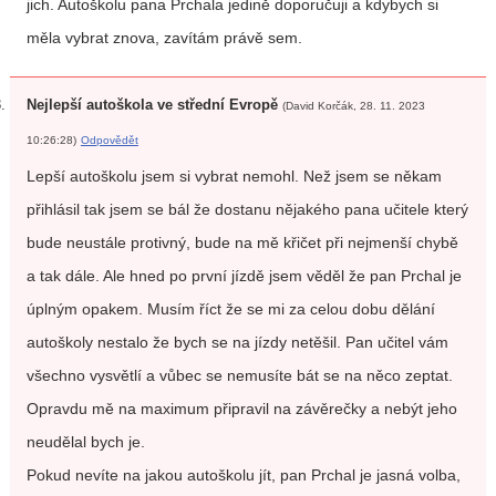
jich. Autoškolu pana Prchala jedině doporučuji a kdybych si
měla vybrat znova, zavítám právě sem.
Nejlepší autoškola ve střední Evropě
(David Korčák, 28. 11. 2023
10:26:28)
Odpovědět
Lepší autoškolu jsem si vybrat nemohl. Než jsem se někam
přihlásil tak jsem se bál že dostanu nějakého pana učitele který
bude neustále protivný, bude na mě křičet při nejmenší chybě
a tak dále. Ale hned po první jízdě jsem věděl že pan Prchal je
úplným opakem. Musím říct že se mi za celou dobu dělání
autoškoly nestalo že bych se na jízdy netěšil. Pan učitel vám
všechno vysvětlí a vůbec se nemusíte bát se na něco zeptat.
Opravdu mě na maximum připravil na závěrečky a nebýt jeho
neudělal bych je.
Pokud nevíte na jakou autoškolu jít, pan Prchal je jasná volba,