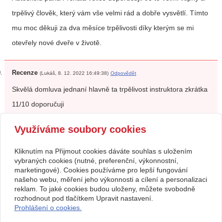
trpělivý člověk, který vám vše velmi rád a dobře vysvětlí. Tímto
mu moc děkuji za dva měsíce trpělivosti díky kterým se mi
otevřely nové dveře v životě.
Recenze
(Lukáš, 8. 12. 2022 16:49:38)
Odpovědět
Skvělá domluva jednaní hlavně ta trpělivost instruktora zkrátka
11/10 doporučuji
Využíváme soubory cookies
předchozí
1
|
2
|
3
|
4
následující
Kliknutím na Přijmout cookies dáváte souhlas s uložením
Kontakt
vybraných cookies (nutné, preferenční, výkonnostní,
marketingové). Cookies používáme pro lepší fungování
Rostislav Prchal
608 522 116
U Vodičků 525, Soběslav
rostaprchal@gmail.com
našeho webu, měření jeho výkonnosti a cílení a personalizaci
02564726
www.autoskola-prchal.cz
reklam. To jaké cookies budou uloženy, můžete svobodně
Facebook
rozhodnout pod tlačítkem Upravit nastavení.
Provozovna: Jiráskova 407,
Prohlášení o cookies.
Soběslav