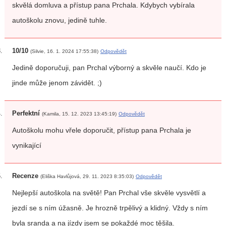
skvělá domluva a přístup pana Prchala. Kdybych vybírala
autoškolu znovu, jedině tuhle.
10/10
(Silvie, 16. 1. 2024 17:55:38)
Odpovědět
Jedině doporučuji, pan Prchal výborný a skvěle naučí. Kdo je
jinde může jenom závidět. ;)
Perfektní
(Kamila, 15. 12. 2023 13:45:19)
Odpovědět
Autoškolu mohu vřele doporučit, přístup pana Prchala je
vynikající
Recenze
(Eliška Havlůjová, 29. 11. 2023 8:35:03)
Odpovědět
Nejlepší autoškola na světě! Pan Prchal vše skvěle vysvětlí a
jezdí se s ním úžasně. Je hrozně trpělivý a klidný. Vždy s ním
byla sranda a na jízdy jsem se pokaždé moc těšila.