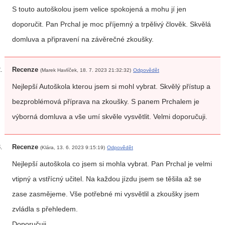
S touto autoškolou jsem velice spokojená a mohu jí jen
doporučit. Pan Prchal je moc příjemný a trpělivý člověk. Skvělá
domluva a připravení na závěrečné zkoušky.
Recenze
(Marek Havlíček, 18. 7. 2023 21:32:32)
Odpovědět
Nejlepší Autoškola kterou jsem si mohl vybrat. Skvělý přístup a
bezproblémová příprava na zkoušky. S panem Prchalem je
výborná domluva a vše umí skvěle vysvětlit. Velmi doporučuji.
Recenze
(Klára, 13. 6. 2023 9:15:19)
Odpovědět
Nejlepší autoškola co jsem si mohla vybrat. Pan Prchal je velmi
vtipný a vstřícný učitel. Na každou jízdu jsem se těšila až se
zase zasmějeme. Vše potřebné mi vysvětlil a zkoušky jsem
zvládla s přehledem.
Doporučuji