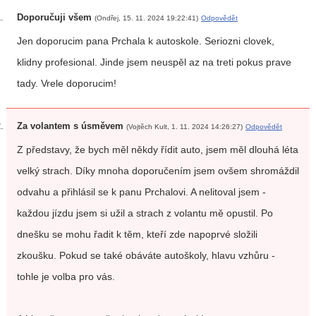
Doporučuji všem
(Ondřej, 15. 11. 2024 19:22:41)
Odpovědět
Jen doporucim pana Prchala k autoskole. Seriozni clovek,
klidny profesional. Jinde jsem neuspěl az na treti pokus prave
tady. Vrele doporucim!
Za volantem s úsměvem
(Vojtěch Kult, 1. 11. 2024 14:26:27)
Odpovědět
Z představy, že bych měl někdy řídit auto, jsem měl dlouhá léta
velký strach. Díky mnoha doporučením jsem ovšem shromáždil
odvahu a přihlásil se k panu Prchalovi. A nelitoval jsem -
každou jízdu jsem si užil a strach z volantu mě opustil. Po
dnešku se mohu řadit k těm, kteří zde napoprvé složili
zkoušku. Pokud se také obáváte autoškoly, hlavu vzhůru -
tohle je volba pro vás.