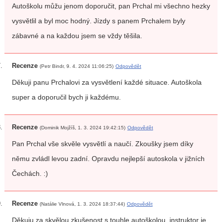
Autoškolu můžu jenom doporučit, pan Prchal mi všechno hezky
vysvětlil a byl moc hodný. Jízdy s panem Prchalem byly
zábavné a na každou jsem se vždy těšila.
Recenze
(Petr Bindr, 9. 4. 2024 11:06:25)
Odpovědět
Děkuji panu Prchalovi za vysvětlení každé situace. Autoškola
super a doporučil bych ji každému.
Recenze
(Dominik Mojžíš, 1. 3. 2024 19:42:15)
Odpovědět
Pan Prchal vše skvěle vysvětlí a naučí. Zkoušky jsem díky
němu zvládl levou zadní. Opravdu nejlepší autoskola v jižních
Čechách. :)
Recenze
(Natálie Vlnová, 1. 3. 2024 18:37:44)
Odpovědět
Děkuju za skvělou zkušenost s touhle autoškolou, instruktor je