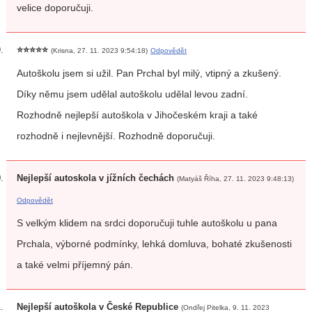
velice doporučuji.
⭐⭐⭐⭐⭐
(Krisna, 27. 11. 2023 9:54:18)
Odpovědět
Autoškolu jsem si užil. Pan Prchal byl milý, vtipný a zkušený.
Díky němu jsem udělal autoškolu udělal levou zadní.
Rozhodně nejlepší autoškola v Jihočeském kraji a také
rozhodně i nejlevnější. Rozhodně doporučuji.
Nejlepší autoskola v jížních čechách
(Matyáš Říha, 27. 11. 2023 9:48:13)
Odpovědět
S velkým klidem na srdci doporučuji tuhle autoškolu u pana
Prchala, výborné podmínky, lehká domluva, bohaté zkušenosti
a také velmi příjemný pán.
Nejlepší autoškola v České Republice
(Ondřej Pitelka, 9. 11. 2023