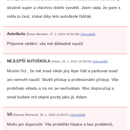
strašně super a všechno dobře vysvětlí. Jsem ráda, že jsem s
měla tu čest, získat díky této autoškole řidičák.
Autoškola
(Šimon Michálek, 27. 2. 2024 10:54:48)
Odpovědět
Příjemné vědění, vše mě důkladně naučil
NEJLEPŠÍ AUTOŠKOLA
(Adam, 28. 1. 2024 16:08:19)
Odpovědět
Musím říct , že mě snad nikdo jiný lépe řídit a parkovat snad
ani nemohl naučit. Skvělí přístup a profesionální přístup. Vše
probíhalo vkladu a na nic se nechvátalo. Moc doporučuji a
snad budete mít stejné pocity jako já. Adam.
5/5
(Daniela Böhmová, 26. 1. 2024 11:00:07)
Odpovědět
Mohu jen doporučit. Vše proběhlo hladce a bez problémů,