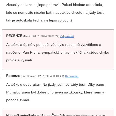
zkousky dokaze nejlepe pripravit! Pokud hledate autoskolu,
kde se nemusite niceho bat, naopak se chcete na jizdy tesit,
tak je autoskola Prchal nejlepsi volbou ;)
RECENZE
(Martin, 28. 7. 2024 20:07:27)
Odpovědět
Autoškola úplně v pohodě, vše bylo rozumně vysvětleno a
naučeno. Pan Prchal sympatický chlap, nekřičí a každou chybu
projde a vysvětí.
Recenze
(Filip Soukup, 12. 7. 2024 11:01:21)
Odpovědět
Autoškolu doporučuji. Na jízdy jsem se vždy těšil. Díky panu
Prchalovi jsem byl dobře připraven na zkoušky, které jsem v
pohodě zvládl.
Nejlepší autoškola v jižních Čechách
(Natálie Brzybohatá, 20. 6. 2024