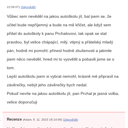
22:09:07)
Odpovědět
Vůbec sem nevěděl na jakou autoškolu jít, bal jsem se, že
učitel bude nepříjemný a bude na mě křičet, ale když sem
přišel do autoškoly k panu Prchalovovi, tak opak se stal
pravdou, byl velice chápající, milý, vtipný a přátelský mladý
pán, hodně mi pomohl, přinesl hodně zkušenosti a jakmile
jsem něco nevěděl, hned mi to vysvětlil a pobavili jsme se o
tom.
Lepší autoškolu jsem si vybrat nemohl, krásně mě připravil na
závěrečky, nebýt jeho závěrečky bych nedal.
Pokuď nevíte na jakou autoškolu jít, pan Prchal je jasná volba,
velice doporučuji
Recenze
(Adam, 6. 11. 2023 18:14:06)
Odpovědět