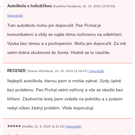
Autoškola s hvězdičkou
(Kateřina Panáková, 10. 10. 2023 13:56:35)
Odpovědět
Tuto autoškolu mohu jen doporučit. Pan Prchal je
komunikativní a vždy se najde téma rozhovoru na odlehčení.
Výuka bez stresu a s pochopením. Mohu jen doporučit. Za mě
velmi dobrá zkušenost do života. Hodně se tu naučíte.
RECENZE
(Tereza Věžníková, 10. 10. 2023 12:18:47)
Odpovědět
Nejlepší autoškola, kterou jsem si mohla vybrat. Jízdy úplně
bez problému. Pan Prchal velmi vstřícný a vše se obešlo bez
křičení. Závěrečné testy jsem zvládla na jedničku a s jízdami
nebyl vůbec žádný problém. Vřele doporučuji.
⭐️⭐️⭐️⭐️⭐️
(Anděla, 11. 9. 2023 11:11:16)
Odpovědět