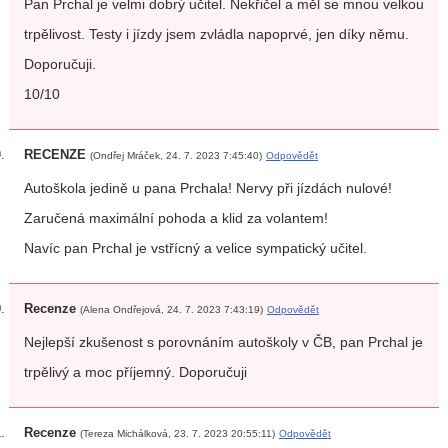
Pan Prchal je velmi dobrý učitel. Nekřičel a měl se mnou velkou
trpělivost. Testy i jízdy jsem zvládla napoprvé, jen díky němu.
Doporučuji.
10/10
RECENZE
(Ondřej Mráček, 24. 7. 2023 7:45:40)
Odpovědět
Autoškola jedině u pana Prchala! Nervy při jízdách nulové!
Zaručená maximální pohoda a klid za volantem!
Navíc pan Prchal je vstřícný a velice sympatický učitel.
Recenze
(Alena Ondřejová, 24. 7. 2023 7:43:19)
Odpovědět
Nejlepší zkušenost s porovnáním autoškoly v ČB, pan Prchal je
trpělivý a moc příjemný. Doporučuji
Recenze
(Tereza Michálková, 23. 7. 2023 20:55:11)
Odpovědět