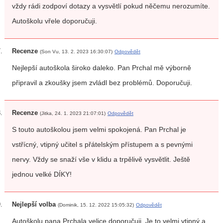
vždy rádi zodpoví dotazy a vysvětlí pokud něčemu nerozumíte.
Autoškolu vřele doporučuji.
Recenze
(Son Vu, 13. 2. 2023 16:30:07)
Odpovědět
Nejlepší autoškola široko daleko. Pan Prchal mě výborně
připravil a zkoušky jsem zvládl bez problémů. Doporučuji.
Recenze
(Jitka, 24. 1. 2023 21:07:01)
Odpovědět
S touto autoškolou jsem velmi spokojená. Pan Prchal je
vstřícný, vtipný učitel s přátelským přístupem a s pevnými
nervy. Vždy se snaží vše v klidu a trpělivě vysvětlit. Ještě
jednou velké DÍKY!
Nejlepší volba
(Dominik, 15. 12. 2022 15:05:32)
Odpovědět
Autoškolu pana Prchala velice doporučuji. Je to velmi vtipný a