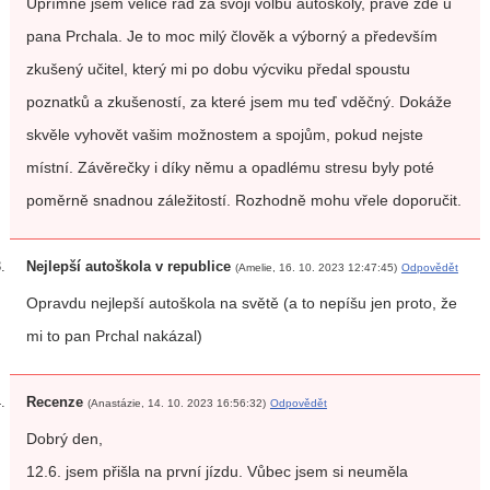
Upřímně jsem velice rád za svoji volbu autoškoly, právě zde u
pana Prchala. Je to moc milý člověk a výborný a především
zkušený učitel, který mi po dobu výcviku předal spoustu
poznatků a zkušeností, za které jsem mu teď vděčný. Dokáže
skvěle vyhovět vašim možnostem a spojům, pokud nejste
místní. Závěrečky i díky němu a opadlému stresu byly poté
poměrně snadnou záležitostí. Rozhodně mohu vřele doporučit.
Nejlepší autoškola v republice
(Amelie, 16. 10. 2023 12:47:45)
Odpovědět
Opravdu nejlepší autoškola na světě (a to nepíšu jen proto, že
mi to pan Prchal nakázal)
Recenze
(Anastázie, 14. 10. 2023 16:56:32)
Odpovědět
Dobrý den,
12.6. jsem přišla na první jízdu. Vůbec jsem si neuměla