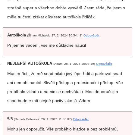
strašně super a všechno dobře vysvětlí. Jsem ráda, že jsem s
měla tu čest, získat díky této autoškole řidičák.
Autoškola
(Šimon Michálek, 27. 2. 2024 10:54:48)
Odpovědět
Příjemné vědění, vše mě důkladně naučil
NEJLEPŠÍ AUTOŠKOLA
(Adam, 28. 1. 2024 16:08:19)
Odpovědět
Musím říct , že mě snad nikdo jiný lépe řídit a parkovat snad
ani nemohl naučit. Skvělí přístup a profesionální přístup. Vše
probíhalo vkladu a na nic se nechvátalo. Moc doporučuji a
snad budete mít stejné pocity jako já. Adam.
5/5
(Daniela Böhmová, 26. 1. 2024 11:00:07)
Odpovědět
Mohu jen doporučit. Vše proběhlo hladce a bez problémů,