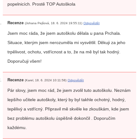
popelnicích. Prostě TOP Autoškola
Recenze
(Johana Pejšová, 18. 6. 2024 19:55:11)
Odpovědět
Jsem moc ráda, že jsem autoškolu dělala u pana Prchala.
Situace, kterým jsem nerozuměla mi vysvětlil. Děkuji za jeho
trpělivost, ochotu, vstřícnost a to, že na mě byl tak hodný.
Doporučuji všem!
Recenze
(Karel, 18. 6. 2024 10:11:58)
Odpovědět
Pár slovy, jsem moc rád, že jsem zvolil tuto autoškolu. Neznám
lepšího učitele autoškoly, který by byl takhle ochotný, hodný,
tepělivý a vstřícný. Připravil mě skvěle ke zkouškám, kde jsem
bez problému autoškolu úspěšně dokončil . Doporučím
každému.