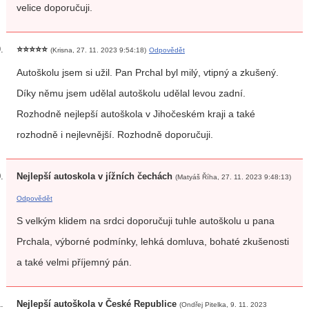
velice doporučuji.
⭐⭐⭐⭐⭐
(Krisna, 27. 11. 2023 9:54:18)
Odpovědět
Autoškolu jsem si užil. Pan Prchal byl milý, vtipný a zkušený.
Díky němu jsem udělal autoškolu udělal levou zadní.
Rozhodně nejlepší autoškola v Jihočeském kraji a také
rozhodně i nejlevnější. Rozhodně doporučuji.
Nejlepší autoskola v jížních čechách
(Matyáš Říha, 27. 11. 2023 9:48:13)
Odpovědět
S velkým klidem na srdci doporučuji tuhle autoškolu u pana
Prchala, výborné podmínky, lehká domluva, bohaté zkušenosti
a také velmi příjemný pán.
Nejlepší autoškola v České Republice
(Ondřej Pitelka, 9. 11. 2023