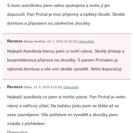
S touto autoškolou jsem velice spokojená a mohu jí jen
doporučit. Pan Prchal je moc příjemný a trpělivý člověk. Skvělá
domluva a připravení na závěrečné zkoušky.
Recenze
(Marek Havlíček, 18. 7. 2023 21:32:32)
Odpovědět
Nejlepší Autoškola kterou jsem si mohl vybrat. Skvělý přístup a
bezproblémová příprava na zkoušky. S panem Prchalem je
výborná domluva a vše umí skvěle vysvětlit. Velmi doporučuji.
Recenze
(Klára, 13. 6. 2023 9:15:19)
Odpovědět
Nejlepší autoškola co jsem si mohla vybrat. Pan Prchal je velmi
vtipný a vstřícný učitel. Na každou jízdu jsem se těšila až se
zase zasmějeme. Vše potřebné mi vysvětlil a zkoušky jsem
zvládla s přehledem.
Doporučuji