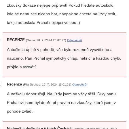
zkousky dokaze nejlepe pripravit! Pokud hledate autoskolu,
kde se nemusite niceho bat, naopak se chcete na jizdy tesit,
tak je autoskola Prchal nejlepsi volbou ;)
RECENZE
(Martin, 28. 7. 2024 20:07:27)
Odpovědět
Autoškola úplně v pohodě, vše bylo rozumně vysvětleno a
naučeno. Pan Prchal sympatický chlap, nekřičí a každou chybu
projde a vysvětí.
Recenze
(Filip Soukup, 12. 7. 2024 11:01:21)
Odpovědět
Autoškolu doporučuji. Na jízdy jsem se vždy těšil. Díky panu
Prchalovi jsem byl dobře připraven na zkoušky, které jsem v
pohodě zvládl.
Nejlepší autoškola v jižních Čechách
(Natálie Brzybohatá, 20. 6. 2024