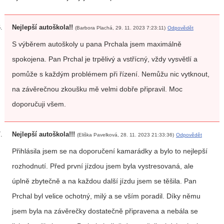
Nejlepší autoškola!!
(Barbora Plachá, 29. 11. 2023 7:23:11)
Odpovědět
S výběrem autoškoly u pana Prchala jsem maximálně
spokojena. Pan Prchal je trpělivý a vstřícný, vždy vysvětlí a
pomůže s každým problémem při řízení. Nemůžu nic vytknout,
na závěrečnou zkoušku mě velmi dobře připravil. Moc
doporučuji všem.
Nejlepší autoškola!!!
(Eliška Pavelková, 28. 11. 2023 21:33:36)
Odpovědět
Přihlásila jsem se na doporučení kamarádky a bylo to nejlepší
rozhodnutí. Před první jízdou jsem byla vystresovaná, ale
úplně zbytečně a na každou další jízdu jsem se těšila. Pan
Prchal byl velice ochotný, milý a se vším poradil. Díky němu
jsem byla na závěrečky dostatečně připravena a nebála se