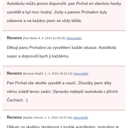
Autoškolu můžu jenom doporučit, pan Prchal mi všechno hezky
vysvětlil a byl moc hodný. Jízdy s panem Prchalem byly
zábavné a na každou jsem se vždy těšila.
Recenze
(Petr Bindr, 9. 4. 2024 11:06:25)
Odpovědět
Děkuji panu Prchalovi za vysvětlení každé situace. Autoškola
super a doporučil bych ji každému.
Recenze
(Dominik Mojžíš, 1. 3. 2024 19:42:15)
Odpovědět
Pan Prchal vše skvěle vysvětlí a naučí. Zkoušky jsem díky
němu zvládl levou zadní. Opravdu nejlepší autoskola v jižních
Čechách. :)
Recenze
(Natálie Vlnová, 1. 3. 2024 18:37:44)
Odpovědět
Děkuju za skvělou zkušenost s touhle autoškolou, instruktor je