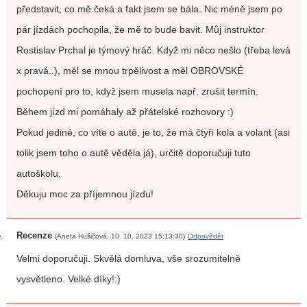
představit, co mě čeká a fakt jsem se bála. Nic méně jsem po
pár jízdách pochopila, že mě to bude bavit. Můj instruktor
Rostislav Prchal je týmový hráč. Když mi něco nešlo (třeba levá
x pravá..), měl se mnou trpělivost a měl OBROVSKÉ
pochopení pro to, když jsem musela např. zrušit termín.
Během jízd mi pomáhaly až přátelské rozhovory :)
Pokud jediné, co víte o autě, je to, že má čtyři kola a volant (asi
tolik jsem toho o autě věděla já), určitě doporučuji tuto
autoškolu.
Děkuju moc za příjemnou jízdu!
Recenze
(Aneta Hušičová, 10. 10. 2023 15:13:30)
Odpovědět
Velmi doporučuji. Skvělá domluva, vše srozumitelně
vysvětleno. Velké díky!:)