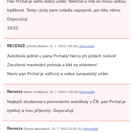
Pan Prchal je velmi dobrý učitel. Nekřičel a měl se mnou velkou
trpělivost. Testy i jízdy jsem zvládla napoprvé, jen díky němu.
Doporučuji.
10/10
RECENZE
(Ondřej Mráček, 24. 7. 2023 7:45:40)
Odpovědět
Autoškola jedině u pana Prchala! Nervy při jízdách nulové!
Zaručená maximální pohoda a klid za volantem!
Navíc pan Prchal je vstřícný a velice sympatický učitel.
Recenze
(Alena Ondřejová, 24. 7. 2023 7:43:19)
Odpovědět
Nejlepší zkušenost s porovnáním autoškoly v ČB, pan Prchal je
trpělivý a moc příjemný. Doporučuji
Recenze
(Tereza Michálková, 23. 7. 2023 20:55:11)
Odpovědět