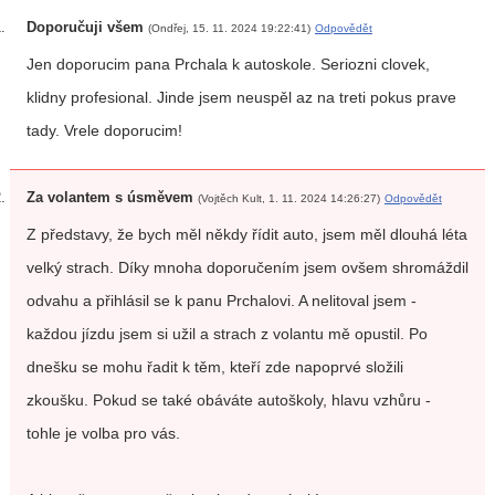
Doporučuji všem
(Ondřej, 15. 11. 2024 19:22:41)
Odpovědět
Jen doporucim pana Prchala k autoskole. Seriozni clovek,
klidny profesional. Jinde jsem neuspěl az na treti pokus prave
tady. Vrele doporucim!
Za volantem s úsměvem
(Vojtěch Kult, 1. 11. 2024 14:26:27)
Odpovědět
Z představy, že bych měl někdy řídit auto, jsem měl dlouhá léta
velký strach. Díky mnoha doporučením jsem ovšem shromáždil
odvahu a přihlásil se k panu Prchalovi. A nelitoval jsem -
každou jízdu jsem si užil a strach z volantu mě opustil. Po
dnešku se mohu řadit k těm, kteří zde napoprvé složili
zkoušku. Pokud se také obáváte autoškoly, hlavu vzhůru -
tohle je volba pro vás.