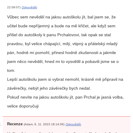
22:09:07)
Odpovědět
Vůbec sem nevěděl na jakou autoškolu jít, bal jsem se, že
učitel bude nepříjemný a bude na mě křičet, ale když sem
přišel do autoškoly k panu Prchalovovi, tak opak se stal
pravdou, byl velice chápající, milý, vtipný a přátelský mladý
pán, hodně mi pomohl, přinesl hodně zkušenosti a jakmile
jsem něco nevěděl, hned mi to vysvětlil a pobavili jsme se o
tom.
Lepší autoškolu jsem si vybrat nemohl, krásně mě připravil na
závěrečky, nebýt jeho závěrečky bych nedal.
Pokuď nevíte na jakou autoškolu jít, pan Prchal je jasná volba,
velice doporučuji
Recenze
(Adam, 6. 11. 2023 18:14:06)
Odpovědět