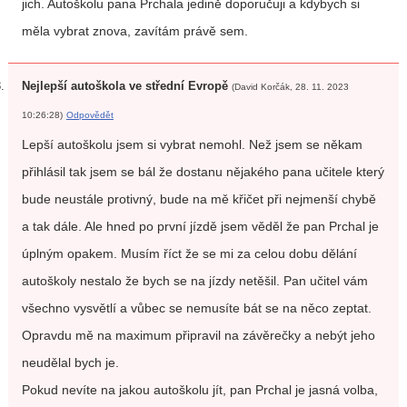
jich. Autoškolu pana Prchala jedině doporučuji a kdybych si
měla vybrat znova, zavítám právě sem.
Nejlepší autoškola ve střední Evropě
(David Korčák, 28. 11. 2023
10:26:28)
Odpovědět
Lepší autoškolu jsem si vybrat nemohl. Než jsem se někam
přihlásil tak jsem se bál že dostanu nějakého pana učitele který
bude neustále protivný, bude na mě křičet při nejmenší chybě
a tak dále. Ale hned po první jízdě jsem věděl že pan Prchal je
úplným opakem. Musím říct že se mi za celou dobu dělání
autoškoly nestalo že bych se na jízdy netěšil. Pan učitel vám
všechno vysvětlí a vůbec se nemusíte bát se na něco zeptat.
Opravdu mě na maximum připravil na závěrečky a nebýt jeho
neudělal bych je.
Pokud nevíte na jakou autoškolu jít, pan Prchal je jasná volba,