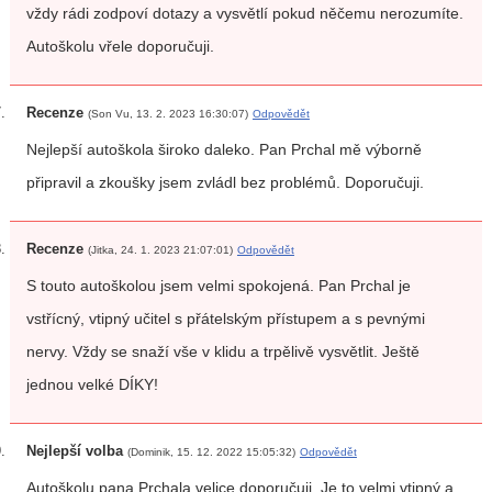
vždy rádi zodpoví dotazy a vysvětlí pokud něčemu nerozumíte.
Autoškolu vřele doporučuji.
Recenze
(Son Vu, 13. 2. 2023 16:30:07)
Odpovědět
Nejlepší autoškola široko daleko. Pan Prchal mě výborně
připravil a zkoušky jsem zvládl bez problémů. Doporučuji.
Recenze
(Jitka, 24. 1. 2023 21:07:01)
Odpovědět
S touto autoškolou jsem velmi spokojená. Pan Prchal je
vstřícný, vtipný učitel s přátelským přístupem a s pevnými
nervy. Vždy se snaží vše v klidu a trpělivě vysvětlit. Ještě
jednou velké DÍKY!
Nejlepší volba
(Dominik, 15. 12. 2022 15:05:32)
Odpovědět
Autoškolu pana Prchala velice doporučuji. Je to velmi vtipný a