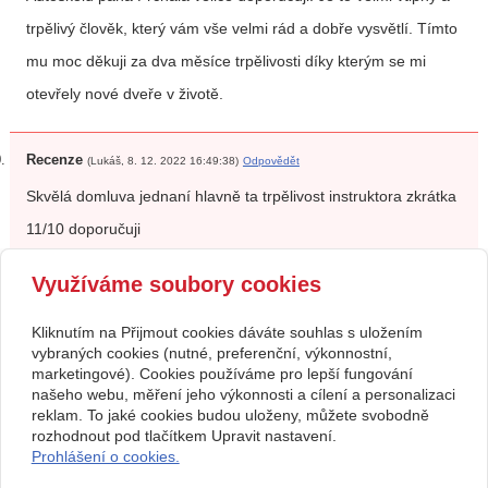
trpělivý člověk, který vám vše velmi rád a dobře vysvětlí. Tímto
mu moc děkuji za dva měsíce trpělivosti díky kterým se mi
otevřely nové dveře v životě.
Recenze
(Lukáš, 8. 12. 2022 16:49:38)
Odpovědět
Skvělá domluva jednaní hlavně ta trpělivost instruktora zkrátka
11/10 doporučuji
Využíváme soubory cookies
předchozí
1
|
2
|
3
|
4
následující
Kliknutím na Přijmout cookies dáváte souhlas s uložením
Kontakt
vybraných cookies (nutné, preferenční, výkonnostní,
marketingové). Cookies používáme pro lepší fungování
Rostislav Prchal
608 522 116
U Vodičků 525, Soběslav
rostaprchal@gmail.com
našeho webu, měření jeho výkonnosti a cílení a personalizaci
02564726
www.autoskola-prchal.cz
reklam. To jaké cookies budou uloženy, můžete svobodně
Facebook
rozhodnout pod tlačítkem Upravit nastavení.
Provozovna: Jiráskova 407,
Prohlášení o cookies.
Soběslav