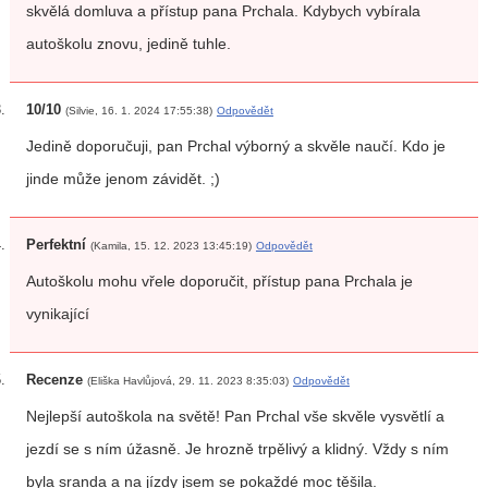
skvělá domluva a přístup pana Prchala. Kdybych vybírala
autoškolu znovu, jedině tuhle.
10/10
(Silvie, 16. 1. 2024 17:55:38)
Odpovědět
Jedině doporučuji, pan Prchal výborný a skvěle naučí. Kdo je
jinde může jenom závidět. ;)
Perfektní
(Kamila, 15. 12. 2023 13:45:19)
Odpovědět
Autoškolu mohu vřele doporučit, přístup pana Prchala je
vynikající
Recenze
(Eliška Havlůjová, 29. 11. 2023 8:35:03)
Odpovědět
Nejlepší autoškola na světě! Pan Prchal vše skvěle vysvětlí a
jezdí se s ním úžasně. Je hrozně trpělivý a klidný. Vždy s ním
byla sranda a na jízdy jsem se pokaždé moc těšila.