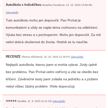
Autoškola s hvězdičkou
(Kateřina Panáková, 10. 10. 2023 13:56:35)
Odpovědět
Tuto autoškolu mohu jen doporučit. Pan Prchal je
komunikativní a vždy se najde téma rozhovoru na odlehčení.
Výuka bez stresu a s pochopením. Mohu jen doporučit. Za mě
velmi dobrá zkušenost do života. Hodně se tu naučíte.
RECENZE
(Tereza Věžníková, 10. 10. 2023 12:18:47)
Odpovědět
Nejlepší autoškola, kterou jsem si mohla vybrat. Jízdy úplně
bez problému. Pan Prchal velmi vstřícný a vše se obešlo bez
křičení. Závěrečné testy jsem zvládla na jedničku a s jízdami
nebyl vůbec žádný problém. Vřele doporučuji.
⭐️⭐️⭐️⭐️⭐️
(Anděla, 11. 9. 2023 11:11:16)
Odpovědět