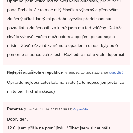
Upřímně jsem velice rád za svoji volbu autoškoly, právě zde u
pana Prchala. Je to moc milý člověk a výborný a především
zkušený učitel, který mi po dobu výcviku předal spoustu
poznatků a zkušeností, za které jsem mu teď vděčný. Dokáže
skvěle vyhovět vašim možnostem a spojům, pokud nejste
místní. Závěrečky i díky němu a opadlému stresu byly poté
poměrně snadnou záležitostí. Rozhodně mohu vřele doporučit.
Nejlepší autoškola v republice
(Amelie, 16. 10. 2023 12:47:45)
Odpovědět
Opravdu nejlepší autoškola na světě (a to nepíšu jen proto, že
mi to pan Prchal nakázal)
Recenze
(Anastázie, 14. 10. 2023 16:56:32)
Odpovědět
Dobrý den,
12.6. jsem přišla na první jízdu. Vůbec jsem si neuměla